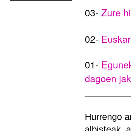
03-
Zure hi
02-
Euskar
01-
Egunek
dagoen jak
_________
Hurrengo ar
albisteak, a