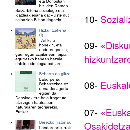
eta Donostian
bizi den Ramon
Saizarbitoria soziologo eta
10
-
Soziali
idazleak esana da: «Uste dut
salbazioa Bilbon dagoela:...
Hizkuntzakeria
(I)
Artikulu
09-
«Diskur
honekin, eta
ondorengoekin,
gaur egun azpilanean, pipia
hizkuntzar
egurrezko habean bezala,
dabilen ideologia bat jarri...
Beharra da giltza
Laburpena:
08-
Euskal
Beharrezkoa ez
dena desagertu
egiten da.
Darwinek ere hala frogatuta
utzi zigun hautespen
naturalaren teoriarekin.
07-
«Euska
Euskar...
Osakidetza
Berezko hiztunak
Landareari lurrak