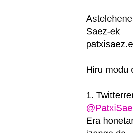
Astelehene
Saez-ek t
patxisaez.e
Hiru modu d
1. Twitterr
@PatxiSae
Era honetar