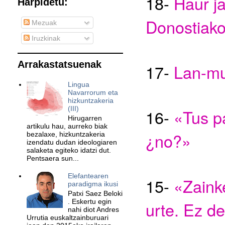
1
8
-
Haur ja
Harpidetu:
Donostiako
Mezuak
Iruzkinak
Arrakastatsuenak
1
7
-
Lan-mu
Lingua
Navarrorum eta
hizkuntzakeria
(III)
1
6
-
«Tus p
Hirugarren
artikulu hau, aurreko biak
¿no?»
bezalaxe, hizkuntzakeria
izendatu dudan ideologiaren
salaketa egiteko idatzi dut.
Pentsaera sun...
Elefantearen
1
5
-
«Zaink
paradigma ikusi
Patxi Saez Beloki
. Eskertu egin
urte. Ez d
nahi diot Andres
Urrutia euskaltzainburuari