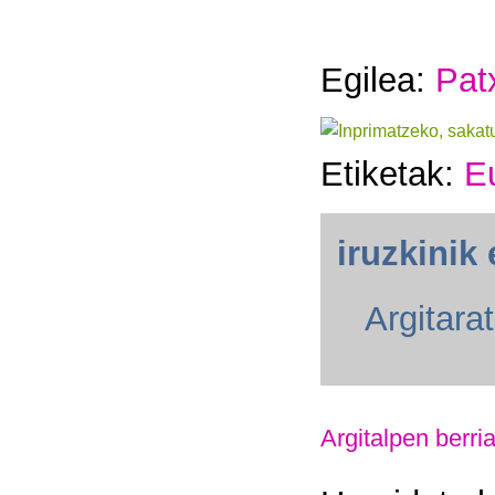
Egilea:
Pat
Etiketak:
E
iruzkinik 
Argitara
Argitalpen berri