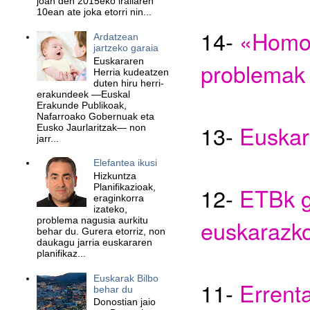
joan den 2015eko irailaren
10ean ate joka etorri nin...
1
4
-
«Homos
Ardatzean
jartzeko garaia
Euskararen
problemak 
Herria kudeatzen
duten hiru herri-
erakundeek —Euskal
Erakunde Publikoak,
Nafarroako Gobernuak eta
1
3
-
Euskar
Eusko Jaurlaritzak— non
jarr...
Elefantea ikusi
Hizkuntza
Planifikazioak,
1
2
-
ETBk ga
eraginkorra
izateko,
problema nagusia aurkitu
euskarazko
behar du. Gurera etorriz, non
daukagu jarria euskararen
planifikaz...
Euskarak Bilbo
1
1
-
Errent
behar du
Donostian jaio