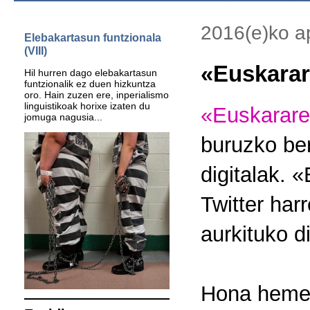
2016(e)ko ap
Elebakartasun funtzionala
(VIII)
«Euskarar
Hil hurren dago elebakartasun
funtzionalik ez duen hizkuntza
oro. Hain zuzen ere, inperialismo
linguistikoak horixe izaten du
«Euskarare
jomuga nagusia...
buruzko ber
digitalak. 
Twitter har
aurkituko d
Hona hem