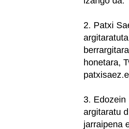
izango da.
2. Patxi Sa
argitaratut
berrargitar
honetara, 
patxisaez.e
3. Edozein
argitaratu 
jarraipena 