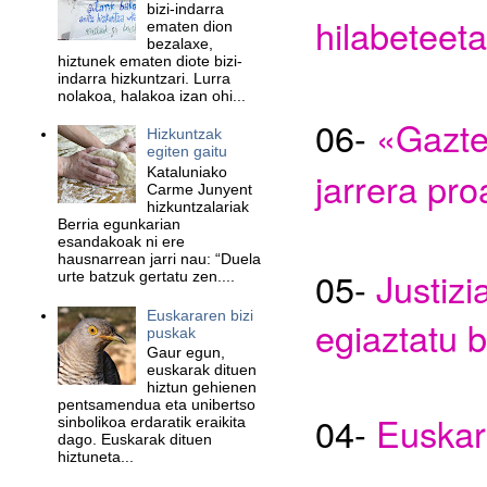
bizi-indarra
hilabeteeta
ematen dion
bezalaxe,
hiztunek ematen diote bizi-
indarra hizkuntzari. Lurra
nolakoa, halakoa izan ohi...
06-
«Gazte
Hizkuntzak
egiten gaitu
Kataluniako
jarrera pr
Carme Junyent
hizkuntzalariak
Berria egunkarian
esandakoak ni ere
hausnarrean jarri nau: “Duela
05-
Justizi
urte batzuk gertatu zen....
Euskararen bizi
egiaztatu 
puskak
Gaur egun,
euskarak dituen
hiztun gehienen
pentsamendua eta unibertso
04-
Eu
skar
sinbolikoa erdaratik eraikita
dago. Euskarak dituen
hiztuneta...