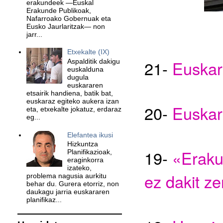
erakundeek —Euskal
Erakunde Publikoak,
Nafarroako Gobernuak eta
Eusko Jaurlaritzak— non
jarr...
Etxekalte (IX)
21
-
Euskar
Aspalditik dakigu
euskalduna
dugula
euskararen
etsairik handiena, batik bat,
euskaraz egiteko aukera izan
20
-
Euskara
eta, etxekalte jokatuz, erdaraz
eg...
Elefantea ikusi
Hizkuntza
1
9
-
«Eraku
Planifikazioak,
eraginkorra
izateko,
ez dakit ze
problema nagusia aurkitu
behar du. Gurera etorriz, non
daukagu jarria euskararen
planifikaz...