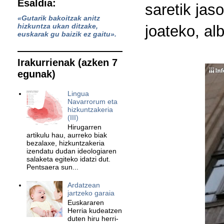
Esaldia:
saretik jas
«Gutarik bakoitzak anitz
hizkuntza ukan ditzake,
joateko, al
euskarak gu baizik ez gaitu».
Irakurrienak (azken 7
egunak)
Lingua
Navarrorum eta
hizkuntzakeria
(III)
Hirugarren
artikulu hau, aurreko biak
bezalaxe, hizkuntzakeria
izendatu dudan ideologiaren
salaketa egiteko idatzi dut.
Pentsaera sun...
Ardatzean
jartzeko garaia
Euskararen
Herria kudeatzen
duten hiru herri-