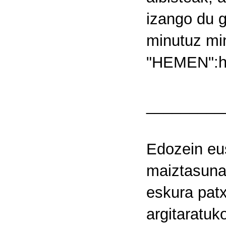
izango du g
minutuz min
"HEMEN":ht
_________
Edozein eus
maiztasunar
eskura pat
argitaratuko