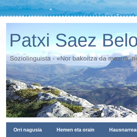
Patxi Saez Belo
Soziolinguista - «Nor bakoitza da mezua, n
Orri nagusia
Hemen eta orain
Hausnarrea