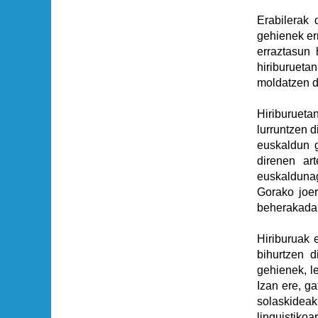
Erabilerak 
gehienek er
erraztasun 
hiriburuetan
moldatzen d
Hiriburueta
lurruntzen d
euskaldun g
direnen ar
euskaldunag
Gorako joer
beherakada 
Hiriburuak 
bihurtzen d
gehienek, l
Izan ere, ga
solaskideak
linguistiko