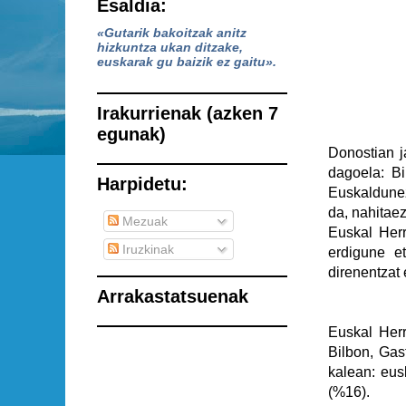
Esaldia:
«Gutarik bakoitzak anitz
hizkuntza ukan ditzake,
euskarak gu baizik ez gaitu».
Irakurrienak (azken 7
egunak)
Donostian j
dagoela: Bi
Harpidetu:
Euskaldunez
da, nahitaez
Mezuak
Euskal Herr
Iruzkinak
erdigune et
direnentzat 
Arrakastatsuenak
Euskal Herr
Bilbon, Gas
kalean: eus
(%16).