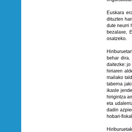
Euskara era
dituzten ha
dute neurri 
bezalaxe, E
osatzeko.
Hiriburueta
behar dira.
daitezke: jo
hiriaren ald
mailako tald
taberna jaki
ikasle jend
hirigintza 
eta udalerr
dadin azpieg
hobari-fiska
Hiriburuet