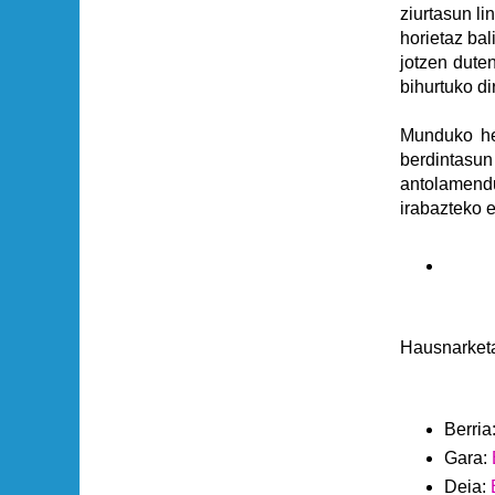
ziurtasun li
horietaz bal
jotzen dute
bihurtuko di
Munduko her
berdintasu
antolamendut
irabazteko e
Hausnarketa
Berria
Gara:
Deia: