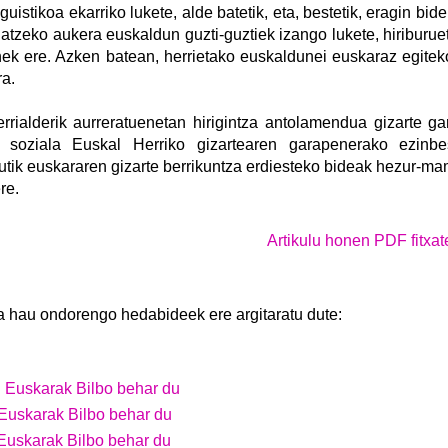
nguistikoa ekarriko lukete, alde batetik, eta, bestetik, eragin bi
iatzeko aukera euskaldun guzti-guztiek izango lukete, hiriburue
nek ere. Azken batean, herrietako euskaldunei euskaraz egit
ra.
rialderik aurreratuenetan hirigintza antolamendua gizarte g
n soziala Euskal Herriko gizartearen garapenerako ezinbe
ik euskararen gizarte berrikuntza erdiesteko bideak hezur-mamit
re.
Artikulu honen PDF fitxa
 hau ondorengo hedabideek ere argitaratu dute:
:
Euskarak Bilbo behar du
Euskarak Bilbo behar du
Euskarak Bilbo behar du