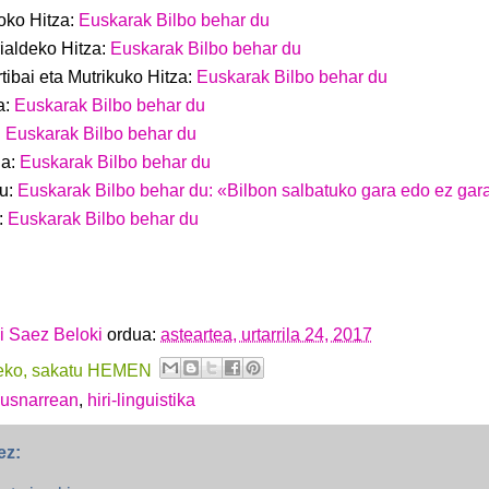
loko Hitza:
Euskarak Bilbo behar du
ialdeko Hitza:
Euskarak Bilbo behar du
tibai eta Mutrikuko Hitza:
Euskarak Bilbo behar du
a:
Euskarak Bilbo behar du
:
Euskarak Bilbo behar du
ia:
Euskarak Bilbo behar du
tu:
Euskarak Bilbo behar du: «Bilbon salbatuko gara edo ez gar
:
Euskarak Bilbo behar du
i Saez Beloki
ordua:
asteartea, urtarrila 24, 2017
usnarrean
,
hiri-linguistika
ez: