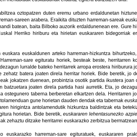
biltzea oztopatzen duten eremu urbano erdaldunetan hiztunek
rreman-sareen arabera. Eraikita dituzten harreman-sareak eusk
handi batean, baita Bilboko auzorik erdaldunenean ere. Gure hirie
uskal Herriko hiriburu eta hirietan euskararen bidegorriak e
n euskara euskaldunen arteko harreman-hizkuntza bihurtzeko, 
 Harreman-sare egituratu horiek, besteak beste, herritarren kon
 dezagun lurralde bateko herritarrek arropa erostera hiriburura 
e zehatz batera joaten direla herritar horiek. Bide beretik, j
eak jokatzen duenean, probintzia osotik partida ikustera joan 
n batzuetara joaten direla partida hasi aurretik. Eta, jo dezag
ea ostegunero taberna berberetan elkartzen dela. Herritarren jo
antolamenduan gune horietan dauden dendak eta tabernak
euska
iaren hirigintza antolamendutik hizkuntza baldintzak eta bete
itura horietan. Bide beretik,
euskararen lehentasunezko azpie
lak zehaztu ditzake herritarrei euskarazko zerbitzua bermatzear
ako euskarazko harreman-sare egituratuek, euskararen prak