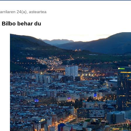
arrilaren 24(a), asteartea
 Bilbo behar du