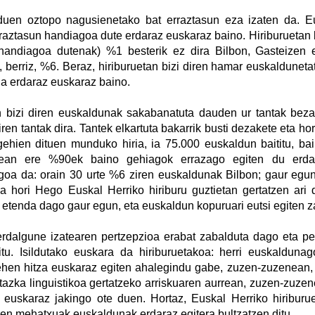
duen oztopo nagusienetako bat erraztasun eza izaten da. Eu
raztasun handiagoa dute erdaraz euskaraz baino. Hiriburuetan 
handiagoa dutenak) %1 besterik ez dira Bilbon, Gasteizen e
, berriz, %6. Beraz, hiriburuetan bizi diren hamar euskaldunet
a erdaraz euskaraz baino.
n bizi diren euskaldunak sakabanatuta dauden ur tantak bezal
iren tantak dira. Tantek elkartuta bakarrik busti dezakete eta ho
ehien dituen munduko hiria, ia 75.000 euskaldun baititu, b
tean ere %90ek baino gehiagok errazago egiten du erdar
oa da: orain 30 urte %6 ziren euskaldunak Bilbon; gaur egun
a hori Hego Euskal Herriko hiriburu guztietan gertatzen ari 
etenda dago gaur egun, eta euskaldun kopuruari eutsi egiten z
erdalgune izatearen pertzepzioa erabat zabalduta dago eta p
itu. Isildutako euskara da hiriburuetakoa: herri euskaldun
ehen hitza euskaraz egiten ahalegindu gabe, zuzen-zuzenean, e
tazka linguistikoa gertatzeko arriskuaren aurrean, zuzen-zuzen
 euskaraz jakingo ote duen. Hortaz, Euskal Herriko hiriburuet
aren mehatxuak euskaldunak erdaraz egitera bultzatzen ditu.