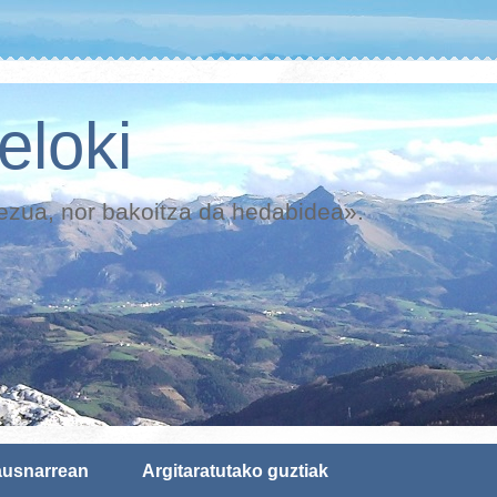
eloki
mezua, nor bakoitza da hedabidea».
usnarrean
Argitaratutako guztiak