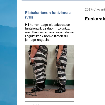
2017(e)ko urt
Elebakartasun funtzionala
(VIII)
Euskarak
Hil hurren dago elebakartasun
funtzionalik ez duen hizkuntza
oro. Hain zuzen ere, inperialismo
linguistikoak horixe izaten du
jomuga nagusia...