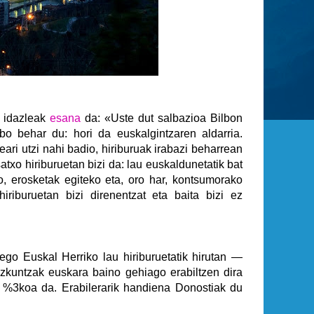
a idazleak
esana
da: «Uste dut salbazioa Bilbon
o behar du: hori da euskalgintzaren aldarria.
ri utzi nahi badio, hiriburuak irabazi beharrean
asatxo hiriburuetan bizi da: lau euskaldunetatik bat
ko, erosketak egiteko eta, oro har, kontsumorako
hiriburuetan bizi direnentzat eta baita bizi ez
go Euskal Herriko lau hiriburuetatik hirutan
—
zkuntzak euskara baino gehiago erabiltzen dira
a %3koa da. Erabilerarik handiena Donostiak du