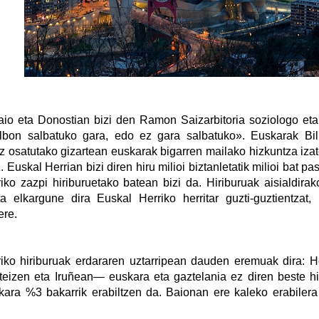
aio eta Donostian bizi den Ramon Saizarbitoria soziologo et
lbon salbatuko gara, edo ez gara salbatuko». Euskarak Bilb
 osatutako gizartean euskarak bigarren mailako hizkuntza izatea
. Euskal Herrian bizi diren hiru milioi biztanletatik milioi bat p
iko zazpi hiriburuetako batean bizi da. Hiriburuak aisialdira
a elkargune dira Euskal Herriko herritar guzti-guztientzat, 
ere.
iko hiriburuak erdararen uztarripean dauden eremuak dira: He
teizen eta Iruñean
—
euskara eta gaztelania ez diren beste hi
kara %3 bakarrik erabiltzen da. Baionan ere kaleko erabiler