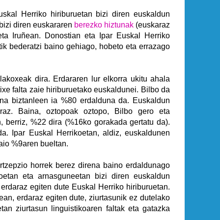
skal Herriko hiriburuetan bizi diren euskaldun
bizi diren euskararen
berezko hiztunak
(euskaraz
ta Iruñean. Donostian eta Ipar Euskal Herriko
atik bederatzi baino gehiago, hobeto eta errazago
akoxeak dira. Erdararen lur elkorra ukitu ahala
rixe falta zaie hiriburuetako euskaldunei. Bilbo da
aina biztanleen ia %80 erdalduna da. Euskaldun
az. Baina, oztopoak oztopo, Bilbo gero eta
, berriz, %22 dira (%16ko gorakada gertatu da).
da. Ipar Euskal Herrikoetan, aldiz, euskaldunen
aio %9aren bueltan.
ertzepzio horrek berez direna baino erdaldunago
agoetan eta arnasguneetan bizi diren euskaldun
rdaraz egiten dute Euskal Herriko hiriburuetan.
ean, erdaraz egiten dute, ziurtasunik ez dutelako
an ziurtasun linguistikoaren faltak eta gatazka