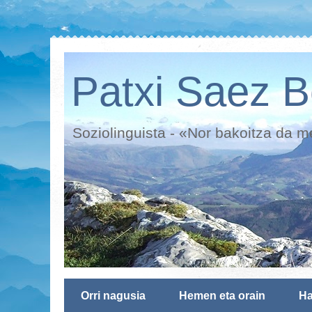
Patxi Saez B
Soziolinguista - «Nor bakoitza da 
Orri nagusia
Hemen eta orain
Ha