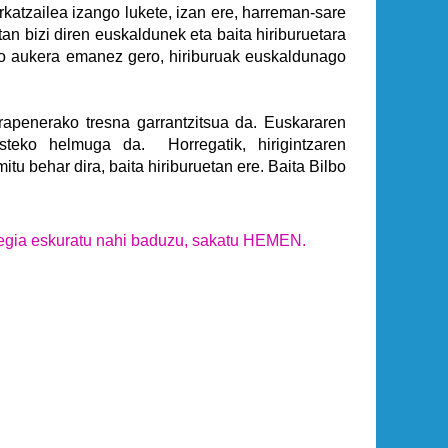
derkatzailea izango lukete, izan ere, harreman-sare
tan bizi diren euskaldunek eta baita hiriburuetara
eko aukera emanez gero, hiriburuak euskaldunago
arapenerako tresna garrantzitsua da. Euskararen
steko helmuga da. Horregatik, hirigintzaren
u behar dira, baita hiriburuetan ere. Baita Bilbo
tegia eskuratu nahi baduzu, sakatu HEMEN.