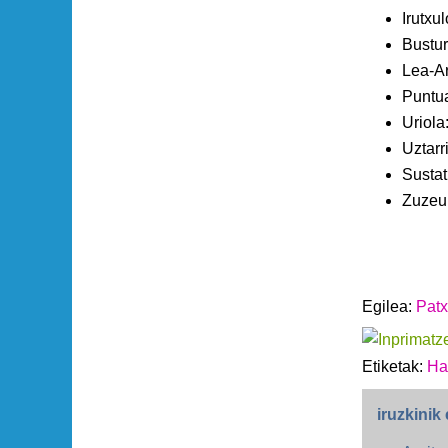
Irutxu
Bustur
Lea-Ar
Puntu
Uriola
Uztarr
Susta
Zuzeu
Egilea:
Patx
Etiketak:
Ha
iruzkinik 