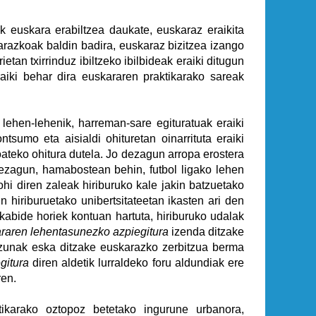
 euskara erabiltzea daukate, euskaraz eraikita
arazkoak baldin badira, euskaraz bizitzea izango
tan txirrinduz ibiltzeko ibilbideak eraiki ditugun
raiki behar dira euskararen praktikarako sareak
lehen-lehenik, harreman-sare egituratuak eraiki
tsumo eta aisialdi ohituretan oinarrituta eraiki
joateko ohitura dutela. Jo dezagun arropa erostera
o dezagun, hamabostean behin, futbol ligako lehen
ohi diren zaleak hiriburuko kale jakin batzuetako
un hiriburuetako unibertsitateetan ikasten ari den
kabide horiek kontuan hartuta, hiriburuko udalak
raren lehentasunezko azpiegitura
izenda ditzake
kizunak eska ditzake euskarazko zerbitzua berma
gitura
diren aldetik lurraldeko foru aldundiak ere
ren.
tikarako oztopoz betetako ingurune urbanora,