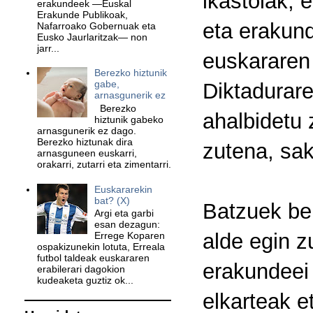
ikastolak, 
erakundeek —Euskal
Erakunde Publikoak,
eta erakund
Nafarroako Gobernuak eta
Eusko Jaurlaritzak— non
jarr...
euskararen 
Berezko hiztunik
gabe,
Diktadurare
arnasgunerik ez
Berezko
ahalbidetu 
hiztunik gabeko
arnasgunerik ez dago.
Berezko hiztunak dira
zutena, sak
arnasguneen euskarri,
orakarri, zutarri eta zimentarri.
Euskararekin
bat? (X)
Batzuek be
Argi eta garbi
esan dezagun:
alde egin z
Errege Koparen
ospakizunekin lotuta, Erreala
futbol taldeak euskararen
erakundeei 
erabilerari dagokion
kudeaketa guztiz ok...
elkarteak 