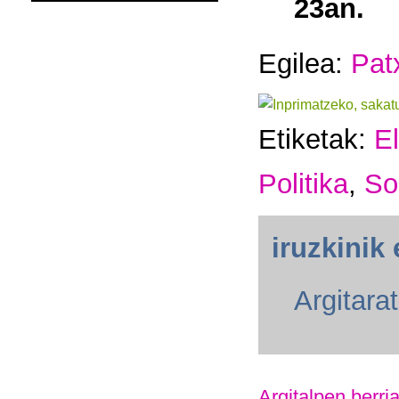
23an.
Egilea:
Pat
Etiketak:
E
Politika
,
So
iruzkinik 
Argitara
Argitalpen berri