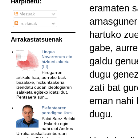
Harpidetu:
eramaten sa
Mezuak
arnasguneri
Iruzkinak
hartuko zue
Arrakastatsuenak
gabe, aurre
Lingua
Navarrorum eta
galdu genu
hizkuntzakeria
(III)
dugu genez
Hirugarren
artikulu hau, aurreko biak
bezalaxe, hizkuntzakeria
zati bat gu
izendatu dudan ideologiaren
salaketa egiteko idatzi dut.
Pentsaera sun...
eman nahi b
Elefantearen
dugu.
paradigma ikusi
Patxi Saez Beloki
. Eskertu egin
nahi diot Andres
Urrutia euskaltzainburuari