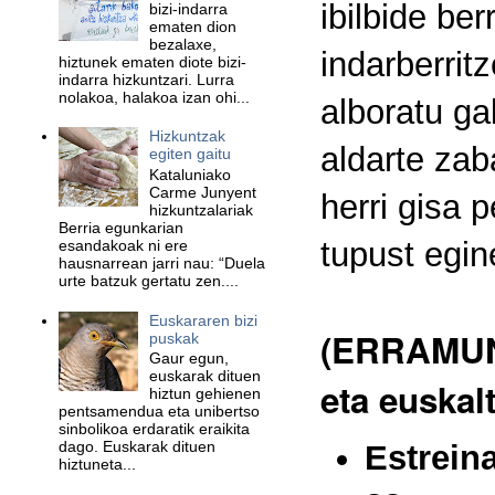
ibilbide be
bizi-indarra
ematen dion
bezalaxe,
indarberrit
hiztunek ematen diote bizi-
indarra hizkuntzari. Lurra
nolakoa, halakoa izan ohi...
alboratu ga
Hizkuntzak
aldarte zab
egiten gaitu
Kataluniako
Carme Junyent
herri gisa 
hizkuntzalariak
Berria egunkarian
tupust egin
esandakoak ni ere
hausnarrean jarri nau: “Duela
urte batzuk gertatu zen....
Euskararen bizi
(ERRAMUN 
puskak
Gaur egun,
euskarak dituen
eta euskal
hiztun gehienen
pentsamendua eta unibertso
sinbolikoa erdaratik eraikita
dago. Euskarak dituen
Estrein
hiztuneta...