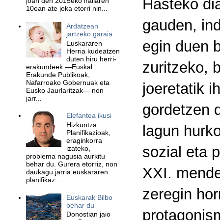
Hasteko dia
joan den 2015eko irailaren
10ean ate joka etorri nin...
gauden, in
Ardatzean
jartzeko garaia
egin duen b
Euskararen
Herria kudeatzen
duten hiru herri-
zuritzeko, 
erakundeek —Euskal
Erakunde Publikoak,
Nafarroako Gobernuak eta
joeretatik 
Eusko Jaurlaritzak— non
jarr...
gordetzen di
Elefantea ikusi
Hizkuntza
lagun hurko
Planifikazioak,
eraginkorra
sozial eta 
izateko,
problema nagusia aurkitu
behar du. Gurera etorriz, non
XXI. mendea
daukagu jarria euskararen
planifikaz...
zeregin hor
Euskarak Bilbo
behar du
protagonism
Donostian jaio