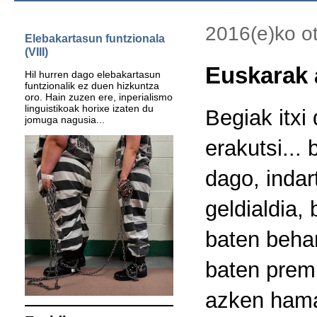
2016(e)ko ot
Elebakartasun funtzionala
(VIII)
Euskarak 
Hil hurren dago elebakartasun
funtzionalik ez duen hizkuntza
oro. Hain zuzen ere, inperialismo
linguistikoak horixe izaten du
Begiak itxi 
jomuga nagusia...
erakutsi...
dago, indar
geldialdia,
baten behar
baten premi
azken hama