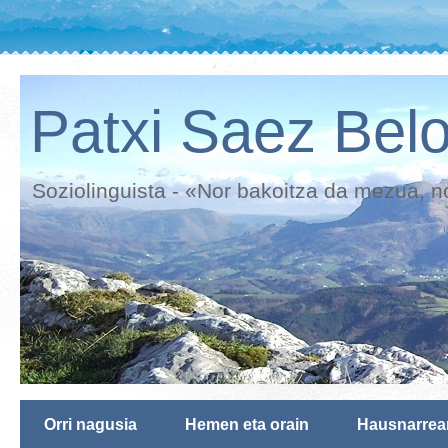
Patxi Saez Belo
Soziolinguista - «Nor bakoitza da mezua, n
Orri nagusia
Hemen eta orain
Hausnarrea