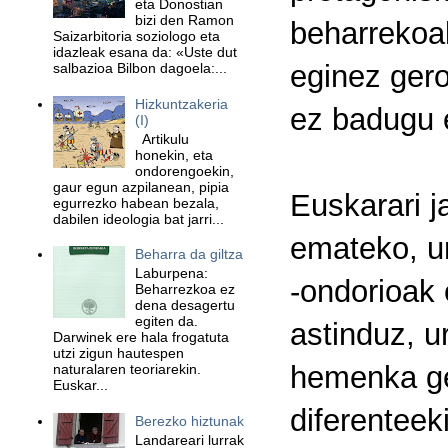
eta Donostian
bizi den Ramon
beharrekoa
Saizarbitoria soziologo eta
idazleak esana da: «Uste dut
eginez gero
salbazioa Bilbon dagoela:...
Hizkuntzakeria
ez badugu e
(I)
Artikulu
honekin, eta
ondorengoekin,
gaur egun azpilanean, pipia
Euskarari j
egurrezko habean bezala,
dabilen ideologia bat jarri...
emateko, un
Beharra da giltza
Laburpena:
-ondorioak 
Beharrezkoa ez
dena desagertu
egiten da.
astinduz, u
Darwinek ere hala frogatuta
utzi zigun hautespen
hemenka ge
naturalaren teoriarekin.
Euskar...
diferenteek
Berezko hiztunak
Landareari lurrak