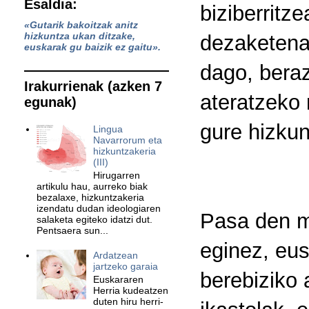
Esaldia:
biziberritz
«Gutarik bakoitzak anitz
hizkuntza ukan ditzake,
dezaketena
euskarak gu baizik ez gaitu».
dago, beraz
Irakurrienak (azken 7
ateratzeko
egunak)
gure hizkun
Lingua
Navarrorum eta
hizkuntzakeria
(III)
Hirugarren
artikulu hau, aurreko biak
bezalaxe, hizkuntzakeria
izendatu dudan ideologiaren
Pasa den m
salaketa egiteko idatzi dut.
Pentsaera sun...
eginez, eusk
Ardatzean
jartzeko garaia
berebiziko 
Euskararen
Herria kudeatzen
duten hiru herri-