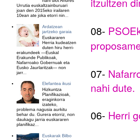
itzultzen di
nahi diot Andres
Urrutia euskaltzainburuari
joan den 2015eko irailaren
10ean ate joka etorri nin...
0
8
-
PSOEk 
Ardatzean
jartzeko garaia
Euskararen
proposamen
Herria kudeatzen
duten hiru herri-
erakundeek —Euskal
Erakunde Publikoak,
Nafarroako Gobernuak eta
Eusko Jaurlaritzak— non
0
7
-
Nafarr
jarr...
nahi dute.
Elefantea ikusi
Hizkuntza
Planifikazioak,
eraginkorra
izateko,
problema nagusia aurkitu
06-
Herri g
behar du. Gurera etorriz, non
daukagu jarria euskararen
planifikaz...
Euskarak Bilbo