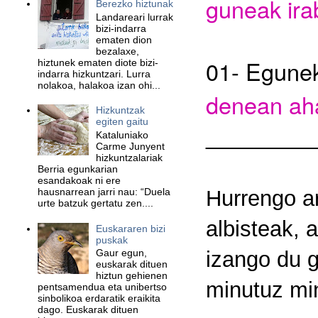
guneak ira
Berezko hiztunak
Landareari lurrak
bizi-indarra
ematen dion
bezalaxe,
01-
Egunek
hiztunek ematen diote bizi-
indarra hizkuntzari. Lurra
nolakoa, halakoa izan ohi...
denean ah
Hizkuntzak
egiten gaitu
_________
Kataluniako
Carme Junyent
hizkuntzalariak
Berria egunkarian
esandakoak ni ere
hausnarrean jarri nau: “Duela
Hurrengo ar
urte batzuk gertatu zen....
albisteak, a
Euskararen bizi
puskak
izango du g
Gaur egun,
euskarak dituen
hiztun gehienen
minutuz min
pentsamendua eta unibertso
sinbolikoa erdaratik eraikita
dago. Euskarak dituen