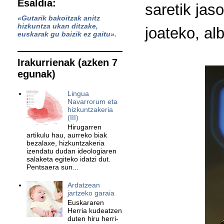
Esaldia:
saretik jas
«Gutarik bakoitzak anitz
hizkuntza ukan ditzake,
joateko, al
euskarak gu baizik ez gaitu».
Irakurrienak (azken 7
egunak)
Lingua
Navarrorum eta
hizkuntzakeria
(III)
Hirugarren
artikulu hau, aurreko biak
bezalaxe, hizkuntzakeria
izendatu dudan ideologiaren
salaketa egiteko idatzi dut.
Pentsaera sun...
Ardatzean
jartzeko garaia
Euskararen
Herria kudeatzen
duten hiru herri-