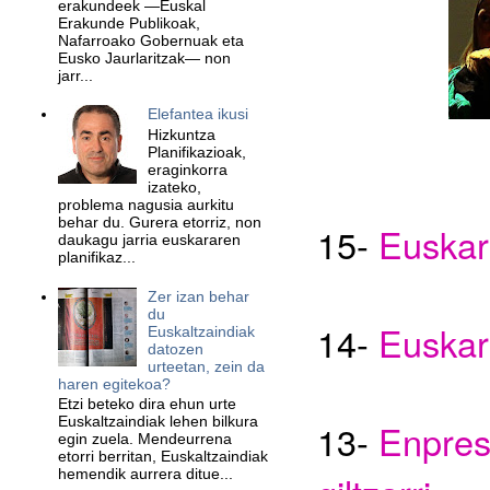
erakundeek —Euskal
Erakunde Publikoak,
Nafarroako Gobernuak eta
Eusko Jaurlaritzak— non
jarr...
Elefantea ikusi
Hizkuntza
Planifikazioak,
eraginkorra
izateko,
problema nagusia aurkitu
behar du. Gurera etorriz, non
15-
Euskar
daukagu jarria euskararen
planifikaz...
Zer izan behar
du
14-
Euskar
Euskaltzaindiak
datozen
urteetan, zein da
haren egitekoa?
Etzi beteko dira ehun urte
Euskaltzaindiak lehen bilkura
1
3
-
Enprese
egin zuela. Mendeurrena
etorri berritan, Euskaltzaindiak
hemendik aurrera ditue...