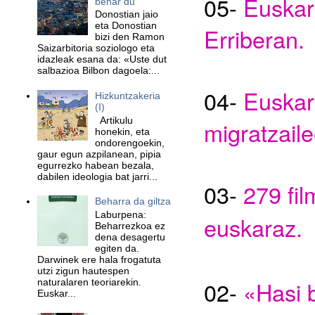
05-
Euskar
behar du
Donostian jaio
eta Donostian
Erriberan.
bizi den Ramon
Saizarbitoria soziologo eta
idazleak esana da: «Uste dut
salbazioa Bilbon dagoela:...
04-
Euskar
Hizkuntzakeria
(I)
Artikulu
migratzail
honekin, eta
ondorengoekin,
gaur egun azpilanean, pipia
egurrezko habean bezala,
dabilen ideologia bat jarri...
03-
279 fil
Beharra da giltza
Laburpena:
euskaraz.
Beharrezkoa ez
dena desagertu
egiten da.
Darwinek ere hala frogatuta
utzi zigun hautespen
02-
«Hasi 
naturalaren teoriarekin.
Euskar...