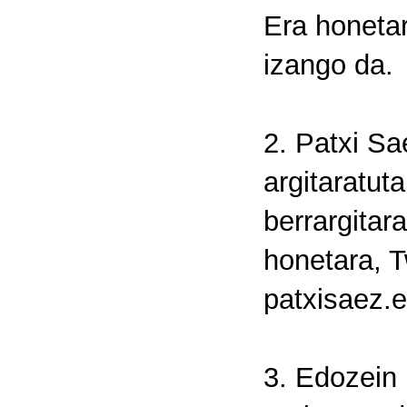
Era honetar
izango da.
2. Patxi Sa
argitaratut
berrargitar
honetara, 
patxisaez.e
3. Edozein