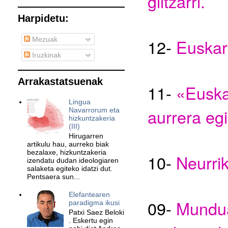
giltzarri.
Harpidetu:
12-
Euskara
Mezuak
Iruzkinak
Arrakastatsuenak
11-
«Euskar
Lingua
aurrera eg
Navarrorum eta
hizkuntzakeria
(III)
Hirugarren
artikulu hau, aurreko biak
bezalaxe, hizkuntzakeria
1
0
-
Neurri
izendatu dudan ideologiaren
salaketa egiteko idatzi dut.
Pentsaera sun...
Elefantearen
09-
Mundua
paradigma ikusi
Patxi Saez Beloki
. Eskertu egin