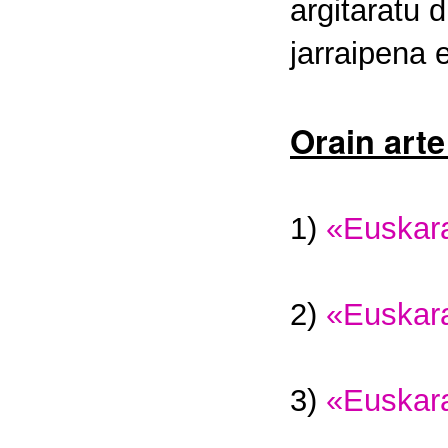
argitaratu 
jarraipena 
Orain arte
1)
«Euskara
2)
«Euskara
3)
«Euskara