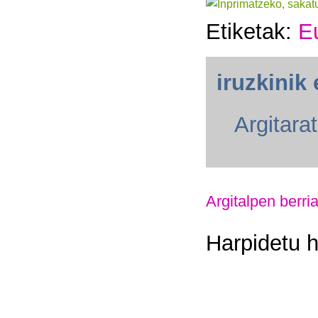
Etiketak:
E
iruzkinik 
Argitara
Argitalpen berri
Harpidetu 