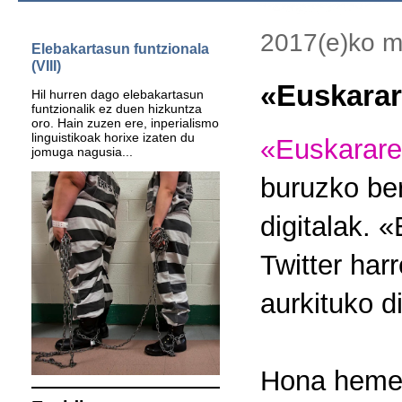
2017(e)ko m
Elebakartasun funtzionala
(VIII)
«Euskarar
Hil hurren dago elebakartasun
funtzionalik ez duen hizkuntza
oro. Hain zuzen ere, inperialismo
linguistikoak horixe izaten du
«Euskarare
jomuga nagusia...
buruzko ber
digitalak. 
Twitter har
aurkituko d
Hona hem