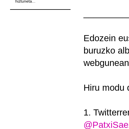
hiztuneta...
_________
Edozein eus
buruzko alb
webgunea
Hiru modu d
1. Twitterr
@PatxiSae