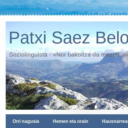
Patxi Saez Belo
Soziolinguista - «Nor bakoitza da mezua, n
Orri nagusia
Hemen eta orain
Hausnarrea