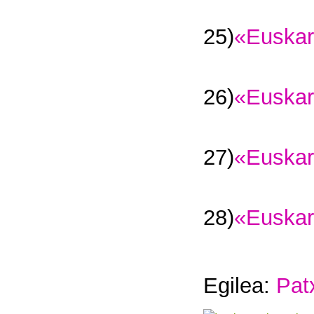
25)
«Euskar
26)
«Euskar
27)
«Euskar
28)
«Euskar
Egilea:
Pat