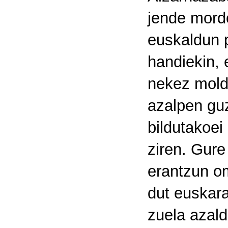
jende mordo
euskaldun p
handiekin, 
nekez mold
azalpen gu
bildutakoei
ziren. Gure
erantzun o
dut euskara
zuela azald