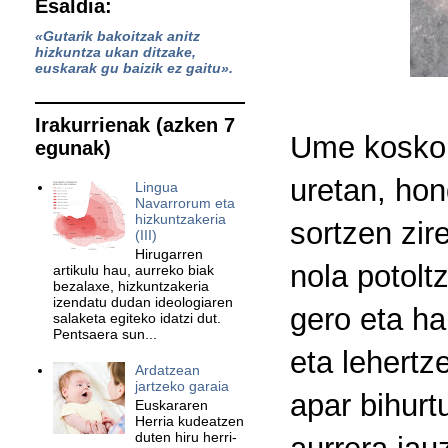
Esaldia:
«Gutarik bakoitzak anitz
hizkuntza ukan ditzake,
euskarak gu baizik ez gaitu».
Irakurrienak (azken 7
Ume koskorr
egunak)
uretan, hon
Lingua
Navarrorum eta
hizkuntzakeria
sortzen zir
(III)
Hirugarren
nola potolt
artikulu hau, aurreko biak
bezalaxe, hizkuntzakeria
izendatu dudan ideologiaren
gero eta ha
salaketa egiteko idatzi dut.
Pentsaera sun...
eta lehertz
Ardatzean
jartzeko garaia
apar bihurt
Euskararen
Herria kudeatzen
duten hiru herri-