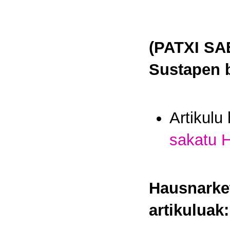
(PATXI SAE
Sustapen b
Artikulu
sakatu
Hausnarket
artikuluak: