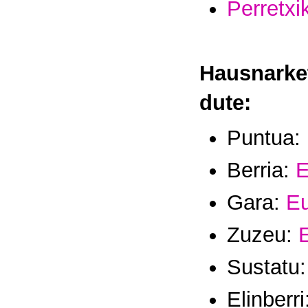
Perretxi
Hausnarket
dute:
Puntua:
Berria:
E
Gara:
Eu
Zuzeu:
Sustatu
Elinberri