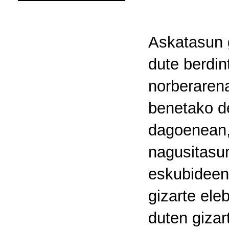
Askatasun g
dute berdi
norberarena
benetako de
dagoenean,
nagusitasun
eskubideen 
gizarte ele
duten gizar