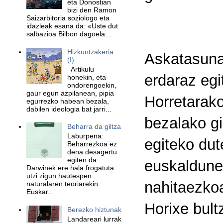
eta Donostian
bizi den Ramon
Saizarbitoria soziologo eta
idazleak esana da: «Uste dut
salbazioa Bilbon dagoela:...
Hizkuntzakeria
Askatasuna
(I)
Artikulu
erdaraz egi
honekin, eta
ondorengoekin,
gaur egun azpilanean, pipia
Horretarako
egurrezko habean bezala,
dabilen ideologia bat jarri...
bezalako gi
Beharra da giltza
Laburpena:
egiteko dut
Beharrezkoa ez
dena desagertu
egiten da.
euskaldune
Darwinek ere hala frogatuta
utzi zigun hautespen
nahitaezkoa
naturalaren teoriarekin.
Euskar...
Horixe bult
Berezko hiztunak
Landareari lurrak