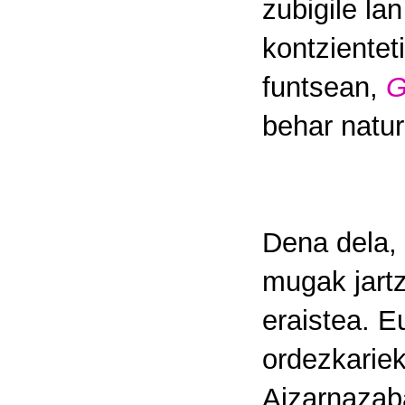
zubigile la
kontzientet
funtsean,
G
behar natur
Dena dela, 
mugak jartz
eraistea. E
ordezkariek
Aizarnazaba