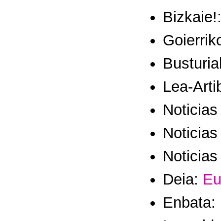
Bizkaie!
Goierrik
Busturia
Lea-Arti
Noticia
Noticias
Noticias
Deia:
Eu
Enbata: