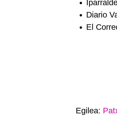
Iparrald
Diario 
El Corr
Egilea:
Pat