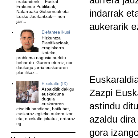
aurrera jau
erakundeek —Euskal
Erakunde Publikoak,
indarrak et
Nafarroako Gobernuak eta
Eusko Jaurlaritzak— non
jarr...
aukerarik 
Elefantea ikusi
Hizkuntza
Planifikazioak,
eraginkorra
izateko,
problema nagusia aurkitu
behar du. Gurera etorriz, non
daukagu jarria euskararen
planifikaz...
Euskaraldia
Etxekalte (IX)
Aspalditik dakigu
Zazpi Euska
euskalduna
dugula
astindu dit
euskararen
etsairik handiena, batik bat,
euskaraz egiteko aukera izan
azaldu dira 
eta, etxekalte jokatuz, erdaraz
eg...
gora izango