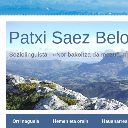
Patxi Saez Belo
Soziolinguista - «Nor bakoitza da mezua, n
Orri nagusia
Hemen eta orain
Hausnarrea