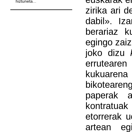
hiztuneta...
zirika ari 
dabil». Iz
berariaz k
egingo zai
joko dizu
errutearen
kukuarena 
bikotearen
paperak a
kontratuak
etorrerak 
artean eg