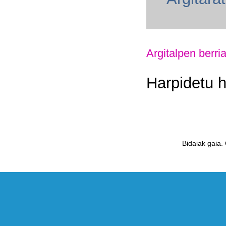
Argitalpen berri
Harpidetu 
Bidaiak gaia.