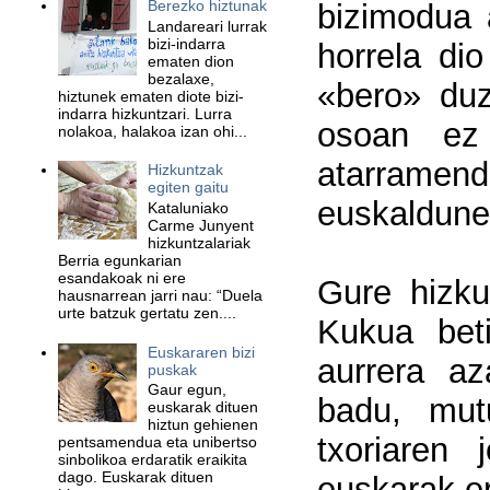
Berezko hiztunak
bizimodua 
Landareari lurrak
bizi-indarra
horrela di
ematen dion
bezalaxe,
«bero» duz
hiztunek ematen diote bizi-
indarra hizkuntzari. Lurra
osoan ez 
nolakoa, halakoa izan ohi...
atarrame
Hizkuntzak
egiten gaitu
euskaldune
Kataluniako
Carme Junyent
hizkuntzalariak
Berria egunkarian
esandakoak ni ere
Gure hizku
hausnarrean jarri nau: “Duela
urte batzuk gertatu zen....
Kukua beti
Euskararen bizi
aurrera az
puskak
Gaur egun,
badu, mut
euskarak dituen
hiztun gehienen
txoriaren 
pentsamendua eta unibertso
sinbolikoa erdaratik eraikita
dago. Euskarak dituen
euskarak erd