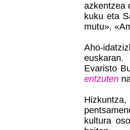
azkentzea 
kuku eta S
mutu», «Am
Aho-idatziz
euskaran. 
Evaristo B
entzuten
na
Hizkuntza
pentsamend
kultura os