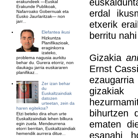
euskaldunt
erakundeek —Euskal
Erakunde Publikoak,
erdal ikus
Nafarroako Gobernuak eta
Eusko Jaurlaritzak— non
jarr...
etxerik era
Elefantea ikusi
berritu nah
Hizkuntza
Planifikazioak,
eraginkorra
izateko,
Gizakia
an
problema nagusia aurkitu
behar du. Gurera etorriz, non
Ernst Cassi
daukagu jarria euskararen
planifikaz...
ezaugarria
Zer izan behar
gizakiak
du
Euskaltzaindiak
datozen
hezurmami
urteetan, zein da
haren egitekoa?
bihurtzen 
Etzi beteko dira ehun urte
Euskaltzaindiak lehen bilkura
ematen die
egin zuela. Mendeurrena
etorri berritan, Euskaltzaindiak
esanahi h
hemendik aurrera ditue...