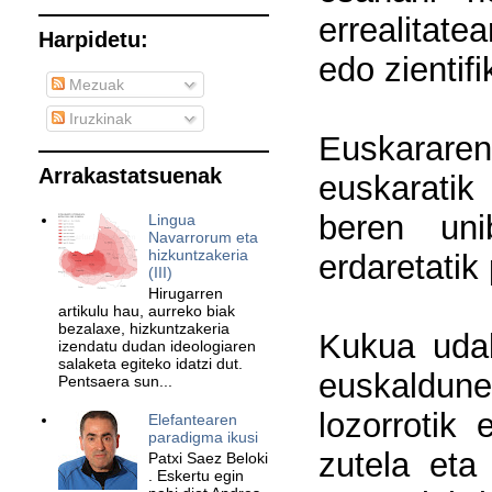
errealitate
Harpidetu:
edo zientif
Mezuak
Iruzkinak
Euskarare
Arrakastatsuenak
euskaratik
beren unib
Lingua
Navarrorum eta
hizkuntzakeria
erdaretati
(III)
Hirugarren
artikulu hau, aurreko biak
bezalaxe, hizkuntzakeria
Kukua udab
izendatu dudan ideologiaren
salaketa egiteko idatzi dut.
euskaldun
Pentsaera sun...
lozorrotik
Elefantearen
paradigma ikusi
zutela eta
Patxi Saez Beloki
. Eskertu egin