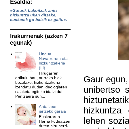
Esaldia:
«Gutarik bakoitzak anitz
hizkuntza ukan ditzake,
euskarak gu baizik ez gaitu».
Irakurrienak (azken 7
egunak)
Lingua
Navarrorum eta
hizkuntzakeria
(III)
Hirugarren
Gaur egun,
artikulu hau, aurreko biak
bezalaxe, hizkuntzakeria
unibertso 
izendatu dudan ideologiaren
salaketa egiteko idatzi dut.
Pentsaera sun...
hiztunetat
Ardatzean
hizkuntza 
jartzeko garaia
Euskararen
lehen sozia
Herria kudeatzen
duten hiru herri-