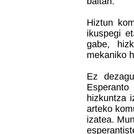
baitan.
Hiztun kom
ikuspegi et
gabe, hiz
mekaniko h
Ez dezagu
Esperanto
hizkuntza i
arteko komu
izatea. Mun
esperantist