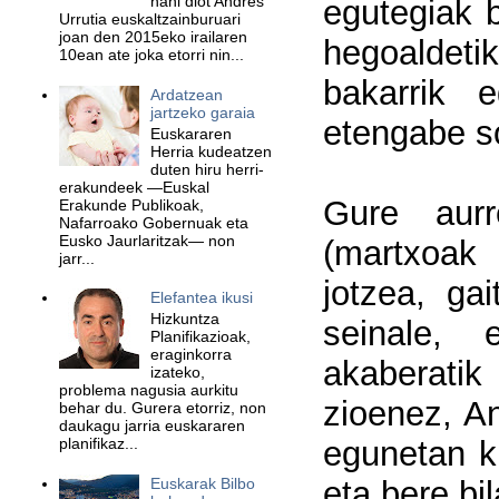
nahi diot Andres
egutegiak b
Urrutia euskaltzainburuari
joan den 2015eko irailaren
hegoaldeti
10ean ate joka etorri nin...
bakarrik e
Ardatzean
jartzeko garaia
etengabe so
Euskararen
Herria kudeatzen
duten hiru herri-
erakundeek —Euskal
Gure aurr
Erakunde Publikoak,
Nafarroako Gobernuak eta
Eusko Jaurlaritzak— non
(martxoak
jarr...
jotzea, ga
Elefantea ikusi
Hizkuntza
seinale, 
Planifikazioak,
eraginkorra
akaberatik
izateko,
problema nagusia aurkitu
zioenez, A
behar du. Gurera etorriz, non
daukagu jarria euskararen
planifikaz...
egunetan ku
Euskarak Bilbo
eta bere bi