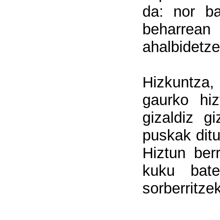
da: nor ba
beharrea
ahalbidetze
Hizkuntza,
gaurko hiz
gizaldiz gi
puskak ditu
Hiztun berr
kuku bate
sorberritze