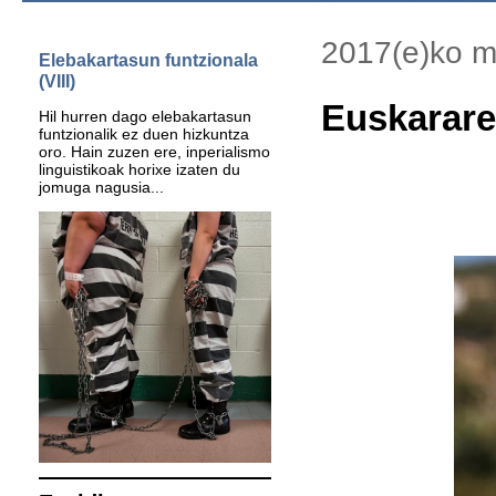
2017(e)ko m
Elebakartasun funtzionala
(VIII)
Euskarare
Hil hurren dago elebakartasun
funtzionalik ez duen hizkuntza
oro. Hain zuzen ere, inperialismo
linguistikoak horixe izaten du
jomuga nagusia...