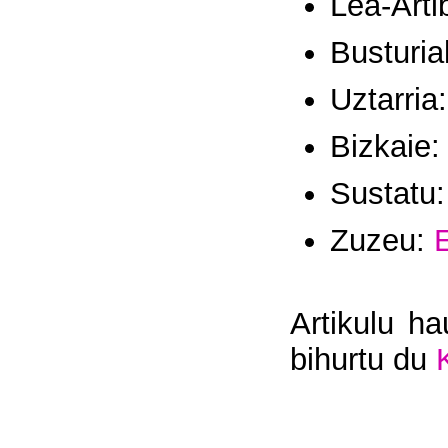
Lea-Arti
Busturia
Uztarria
Bizkaie
Sustatu
Zuzeu:
Artikulu ha
bihurtu du