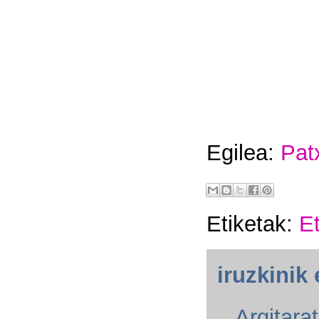
Egilea:
Pat
Etiketak:
Et
iruzkinik 
Argitara