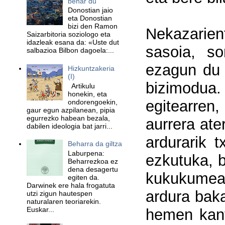
behar du
Donostian jaio
eta Donostian
bizi den Ramon
Nekazarient
Saizarbitoria soziologo eta
idazleak esana da: «Uste dut
sasoia, so
salbazioa Bilbon dagoela:...
ezagun du 
Hizkuntzakeria
(I)
bizimodua.
Artikulu
honekin, eta
egitearren
ondorengoekin,
gaur egun azpilanean, pipia
egurrezko habean bezala,
aurrera ate
dabilen ideologia bat jarri...
ardurarik 
Beharra da giltza
Laburpena:
ezkutuka, b
Beharrezkoa ez
dena desagertu
kukukumeak
egiten da.
Darwinek ere hala frogatuta
ardura baka
utzi zigun hautespen
naturalaren teoriarekin.
Euskar...
hemen kant