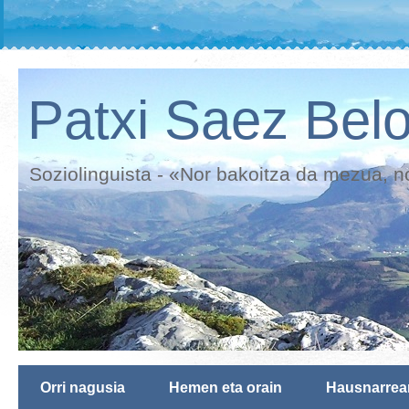
Patxi Saez Belo
Soziolinguista - «Nor bakoitza da mezua, n
Orri nagusia
Hemen eta orain
Hausnarrea