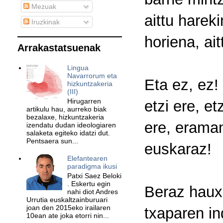
Mezuak
aittu hareki
Iruzkinak
horiena, ait
Arrakastatsuenak
Lingua
Navarrorum eta
Eta ez, ez!
hizkuntzakeria
(III)
Hirugarren
etzi ere, e
artikulu hau, aurreko biak
bezalaxe, hizkuntzakeria
ere, eraman 
izendatu dudan ideologiaren
salaketa egiteko idatzi dut.
Pentsaera sun...
euskaraz!
Elefantearen
paradigma ikusi
Patxi Saez Beloki
. Eskertu egin
Beraz hauxe
nahi diot Andres
Urrutia euskaltzainburuari
joan den 2015eko irailaren
txaparen in
10ean ate joka etorri nin...