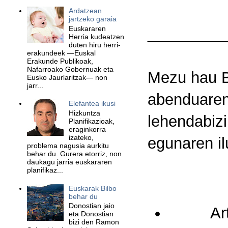
Ardatzean
jartzeko garaia
Euskararen
_________
Herria kudeatzen
duten hiru herri-
erakundeek —Euskal
Erakunde Publikoak,
Nafarroako Gobernuak eta
Mezu hau B
Eusko Jaurlaritzak— non
jarr...
abenduaren
Elefantea ikusi
Hizkuntza
lehendabiz
Planifikazioak,
eraginkorra
izateko,
egunaren i
problema nagusia aurkitu
behar du. Gurera etorriz, non
daukagu jarria euskararen
planifikaz...
Euskarak Bilbo
behar du
Donostian jaio
Ar
eta Donostian
bizi den Ramon