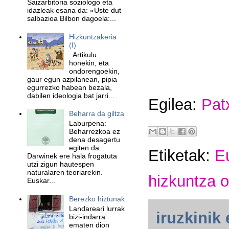
Saizarbitoria soziologo eta
idazleak esana da: «Uste dut
salbazioa Bilbon dagoela:...
Hizkuntzakeria
(I)
Artikulu
honekin, eta
ondorengoekin,
gaur egun azpilanean, pipia
egurrezko habean bezala,
dabilen ideologia bat jarri...
Egilea:
Pat
Beharra da giltza
Laburpena:
Beharrezkoa ez
dena desagertu
egiten da.
Etiketak:
E
Darwinek ere hala frogatuta
utzi zigun hautespen
naturalaren teoriarekin.
hizkuntza o
Euskar...
Berezko hiztunak
Landareari lurrak
iruzkinik 
bizi-indarra
ematen dion