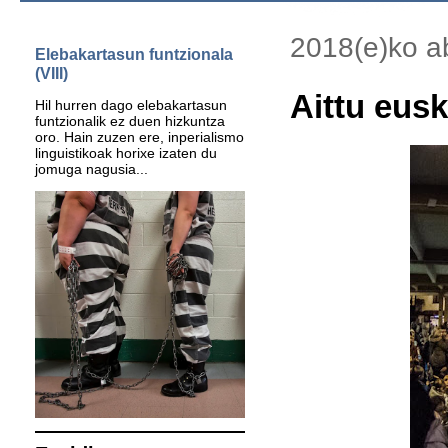
2018(e)ko a
Elebakartasun funtzionala
(VIII)
Aittu eus
Hil hurren dago elebakartasun
funtzionalik ez duen hizkuntza
oro. Hain zuzen ere, inperialismo
linguistikoak horixe izaten du
jomuga nagusia...