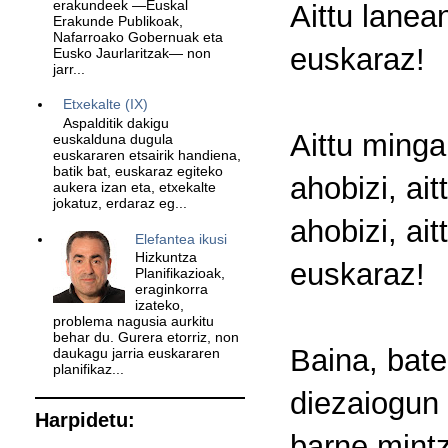
erakundeek —Euskal
Aittu lanean
Erakunde Publikoak,
Nafarroako Gobernuak eta
euskaraz!
Eusko Jaurlaritzak— non
jarr...
Etxekalte (IX)
Aspalditik dakigu
Aittu mingai
euskalduna dugula
euskararen etsairik handiena,
batik bat, euskaraz egiteko
ahobizi, ait
aukera izan eta, etxekalte
jokatuz, erdaraz eg...
ahobizi, ait
Elefantea ikusi
Hizkuntza
euskaraz!
Planifikazioak,
eraginkorra
izateko,
problema nagusia aurkitu
behar du. Gurera etorriz, non
Baina, bate
daukagu jarria euskararen
planifikaz...
diezaiogun 
Harpidetu:
barne mintzo