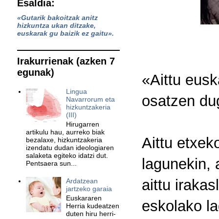
Esaldia:
«Gutarik bakoitzak anitz
hizkuntza ukan ditzake,
euskarak gu baizik ez gaitu».
Irakurrienak (azken 7
egunak)
«Aittu eus
Lingua
osatzen du
Navarrorum eta
hizkuntzakeria
(III)
Hirugarren
artikulu hau, aurreko biak
Aittu etxek
bezalaxe, hizkuntzakeria
izendatu dudan ideologiaren
salaketa egiteko idatzi dut.
lagunekin, 
Pentsaera sun...
aittu irakas
Ardatzean
jartzeko garaia
Euskararen
eskolako la
Herria kudeatzen
duten hiru herri-