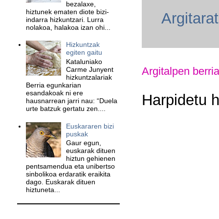
bezalaxe,
hiztunek ematen diote bizi-
Argitara
indarra hizkuntzari. Lurra
nolakoa, halakoa izan ohi...
Hizkuntzak
egiten gaitu
Kataluniako
Argitalpen berri
Carme Junyent
hizkuntzalariak
Berria egunkarian
esandakoak ni ere
Harpidetu 
hausnarrean jarri nau: “Duela
urte batzuk gertatu zen....
Euskararen bizi
puskak
Gaur egun,
euskarak dituen
hiztun gehienen
pentsamendua eta unibertso
sinbolikoa erdaratik eraikita
dago. Euskarak dituen
hiztuneta...