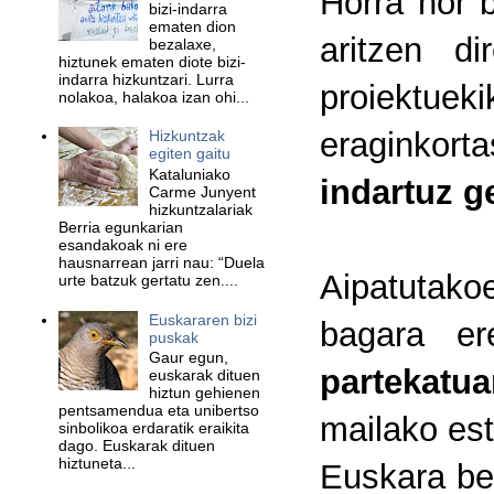
Horra hor 
bizi-indarra
ematen dion
aritzen di
bezalaxe,
hiztunek ematen diote bizi-
indarra hizkuntzari. Lurra
proiektueki
nolakoa, halakoa izan ohi...
eraginkort
Hizkuntzak
egiten gaitu
Kataluniako
indartuz g
Carme Junyent
hizkuntzalariak
Berria egunkarian
esandakoak ni ere
hausnarrean jarri nau: “Duela
Aipatutako
urte batzuk gertatu zen....
Euskararen bizi
bagara er
puskak
Gaur egun,
partekatua
euskarak dituen
hiztun gehienen
pentsamendua eta unibertso
mailako est
sinbolikoa erdaratik eraikita
dago. Euskarak dituen
hiztuneta...
Euskara beh