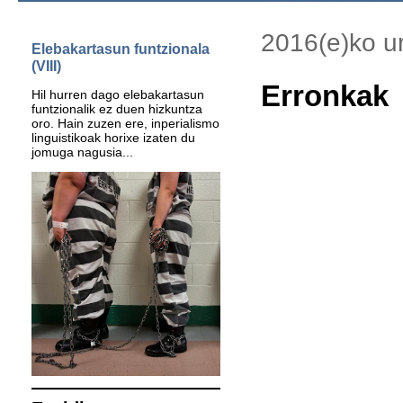
2016(e)ko ur
Elebakartasun funtzionala
(VIII)
Erronkak
Hil hurren dago elebakartasun
funtzionalik ez duen hizkuntza
oro. Hain zuzen ere, inperialismo
linguistikoak horixe izaten du
jomuga nagusia...