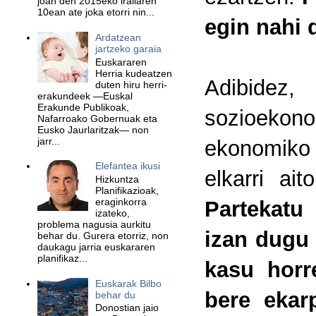
joan den 2015eko irailaren
10ean ate joka etorri nin...
egin nahi 
Ardatzean
jartzeko garaia
Euskararen
Herria kudeatzen
Adibidez
duten hiru herri-
erakundeek —Euskal
Erakunde Publikoak,
sozioekono
Nafarroako Gobernuak eta
Eusko Jaurlaritzak— non
jarr...
ekonomiko 
Elefantea ikusi
elkarri ai
Hizkuntza
Planifikazioak,
eraginkorra
Partekatu
izateko,
problema nagusia aurkitu
izan dugu 
behar du. Gurera etorriz, non
daukagu jarria euskararen
planifikaz...
kasu horr
Euskarak Bilbo
bere ekar
behar du
Donostian jaio