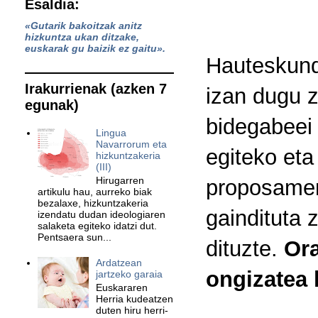
Esaldia:
«Gutarik bakoitzak anitz
hizkuntza ukan ditzake,
euskarak gu baizik ez gaitu».
Hauteskund
Irakurrienak (azken 7
izan dugu 
egunak)
bidegabeei 
Lingua
Navarrorum eta
egiteko eta
hizkuntzakeria
(III)
Hirugarren
proposamen
artikulu hau, aurreko biak
bezalaxe, hizkuntzakeria
gaindituta 
izendatu dudan ideologiaren
salaketa egiteko idatzi dut.
Pentsaera sun...
dituzte.
Ora
Ardatzean
ongizatea 
jartzeko garaia
Euskararen
Herria kudeatzen
duten hiru herri-