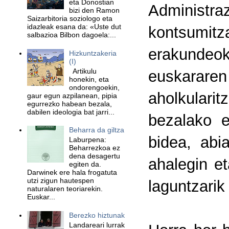
eta Donostian
Administ
bizi den Ramon
Saizarbitoria soziologo eta
idazleak esana da: «Uste dut
kontsumitz
salbazioa Bilbon dagoela:...
erakunde
Hizkuntzakeria
(I)
Artikulu
euskarar
honekin, eta
ondorengoekin,
aholkulari
gaur egun azpilanean, pipia
egurrezko habean bezala,
dabilen ideologia bat jarri...
bezalako e
Beharra da giltza
bidea, abi
Laburpena:
Beharrezkoa ez
dena desagertu
ahalegin et
egiten da.
Darwinek ere hala frogatuta
utzi zigun hautespen
laguntzarik
naturalaren teoriarekin.
Euskar...
Berezko hiztunak
Landareari lurrak