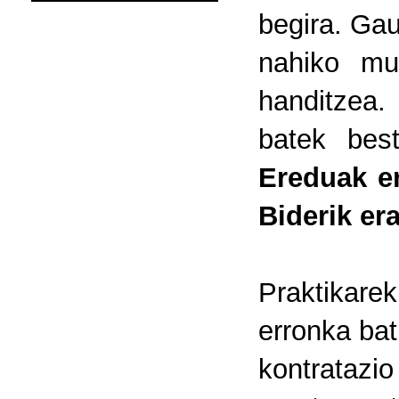
begira. Ga
nahiko mu
handitzea.
batek bes
Ereduak er
Biderik er
Praktikare
erronka bat
kontratazi