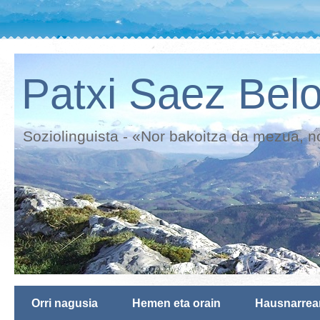
Patxi Saez Belo
Soziolinguista - «Nor bakoitza da mezua, n
Orri nagusia
Hemen eta orain
Hausnarrea