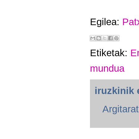
Egilea:
Pat
Etiketak:
E
mundua
iruzkinik 
Argitara