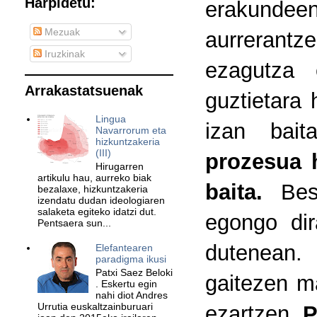
Harpidetu:
erakundeen 
Mezuak
aurrerant
Iruzkinak
ezagutza 
Arrakastatsuenak
guztietara
Lingua
izan bai
Navarrorum eta
hizkuntzakeria
(III)
prozesua 
Hirugarren
artikulu hau, aurreko biak
baita.
Best
bezalaxe, hizkuntzakeria
izendatu dudan ideologiaren
salaketa egiteko idatzi dut.
egongo dir
Pentsaera sun...
dutenean. 
Elefantearen
paradigma ikusi
Patxi Saez Beloki
gaitezen ma
. Eskertu egin
nahi diot Andres
Urrutia euskaltzainburuari
ezartzen.
P