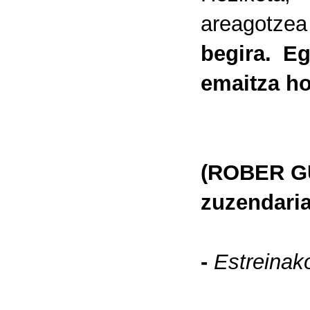
areagotz
begira. E
emaitza ho
(ROBER GU
zuzendaria
-
Estreinako