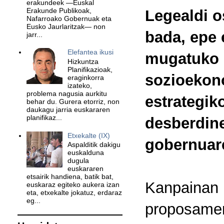
erakundeek —Euskal
Erakunde Publikoak,
Legealdi o
Nafarroako Gobernuak eta
Eusko Jaurlaritzak— non
bada, epe 
jarr...
Elefantea ikusi
mugatuko 
Hizkuntza
Planifikazioak,
sozioekono
eraginkorra
izateko,
problema nagusia aurkitu
estrategik
behar du. Gurera etorriz, non
daukagu jarria euskararen
planifikaz...
desberdin
Etxekalte (IX)
gobernuare
Aspalditik dakigu
euskalduna
dugula
euskararen
etsairik handiena, batik bat,
Kanpainan
euskaraz egiteko aukera izan
eta, etxekalte jokatuz, erdaraz
eg...
proposamen