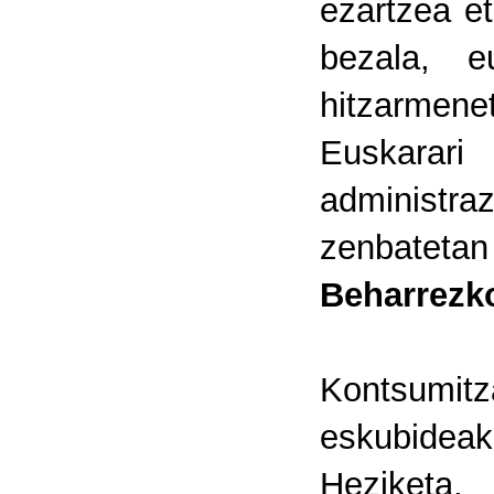
ezartzea et
bezala, e
hitzarmenet
Euskarari
administraz
zenbateta
Beharrezko
Kontsumitza
eskubidea
Heziketa, 