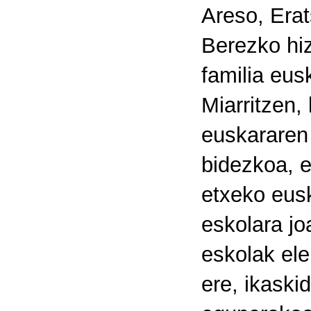
Areso, Erat
Berezko hiz
familia eus
Miarritzen,
euskararen 
bidezkoa, e
etxeko eusk
eskolara jo
eskolak ele
ere, ikaski