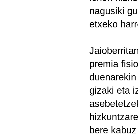
nagusiki gu
etxeko har
Jaioberrita
premia fisi
duenarekin 
gizaki eta 
asebetetze
hizkuntzare
bere kabuz