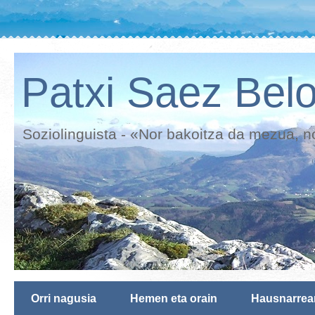
Patxi Saez Belo
Soziolinguista - «Nor bakoitza da mezua, n
Orri nagusia
Hemen eta orain
Hausnarrea