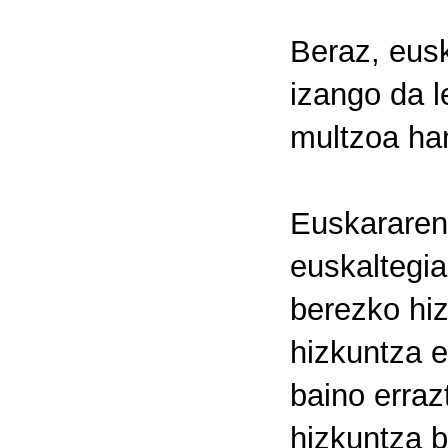
Beraz, eus
izango da 
multzoa han
Euskararen 
euskaltegia
berezko hiz
hizkuntza e
baino erra
hizkuntza b