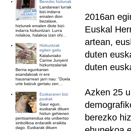
Berezko hiztunak
Landareari lurrak
bizi-indarra
2016an egin
ematen dion
bezalaxe,
hiztunek ematen diote bizi-
Euskal Herr
indarra hizkuntzari. Lurra
nolakoa, halakoa izan ohi...
artean, eus
Hizkuntzak
egiten gaitu
duten euska
Kataluniako
Carme Junyent
duten euska
hizkuntzalariak
Berria egunkarian
esandakoak ni ere
hausnarrean jarri nau: “Duela
urte batzuk gertatu zen....
Azken 25 ur
Euskararen bizi
puskak
demografiko
Gaur egun,
euskarak dituen
hiztun gehienen
berezko hiz
pentsamendua eta unibertso
sinbolikoa erdaratik eraikita
ehunekoa e
dago. Euskarak dituen