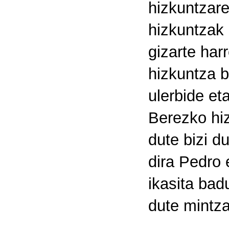
hizkuntzare
hizkuntzak 
gizarte har
hizkuntza b
ulerbide et
Berezko hiz
dute bizi 
dira Pedro 
ikasita bad
dute mintza