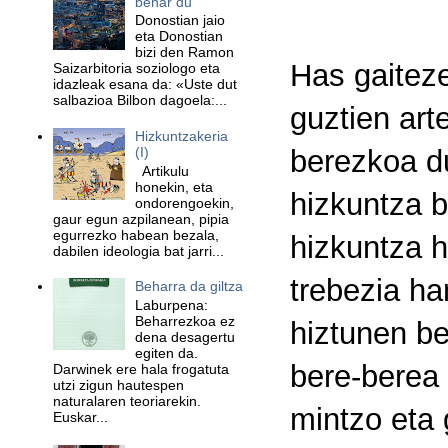
behar du
Donostian jaio
eta Donostian
bizi den Ramon
Has gaiteze
Saizarbitoria soziologo eta
idazleak esana da: «Uste dut
salbazioa Bilbon dagoela:...
guztien art
Hizkuntzakeria
(I)
berezkoa d
Artikulu
honekin, eta
hizkuntza b
ondorengoekin,
gaur egun azpilanean, pipia
egurrezko habean bezala,
hizkuntza h
dabilen ideologia bat jarri...
trebezia ha
Beharra da giltza
Laburpena:
Beharrezkoa ez
hiztunen be
dena desagertu
egiten da.
bere-berea 
Darwinek ere hala frogatuta
utzi zigun hautespen
naturalaren teoriarekin.
mintzo eta 
Euskar...