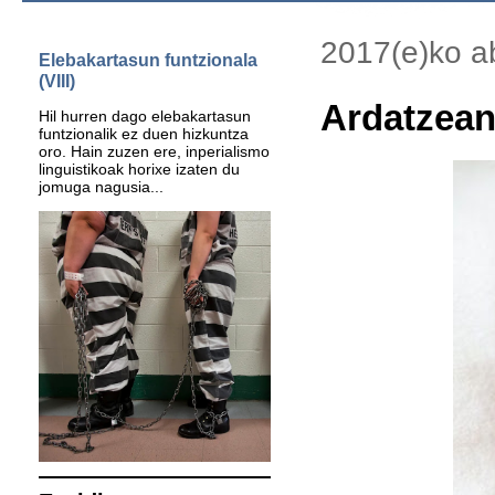
2017(e)ko ab
Elebakartasun funtzionala
(VIII)
Ardatzean
Hil hurren dago elebakartasun
funtzionalik ez duen hizkuntza
oro. Hain zuzen ere, inperialismo
linguistikoak horixe izaten du
jomuga nagusia...