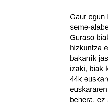
Gaur egun 
seme-alabe
Guraso bia
hizkuntza 
bakarrik ja
izaki, biak
44k euskara
euskararen 
behera, ez 