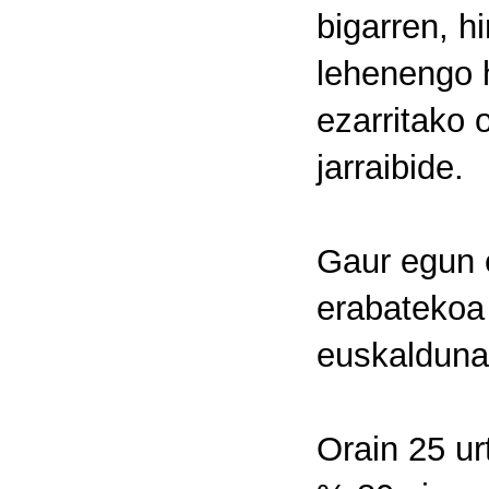
bigarren, h
lehenengo h
ezarritako 
jarraibide.
Gaur egun 
erabatekoa 
euskalduna
Orain 25 ur