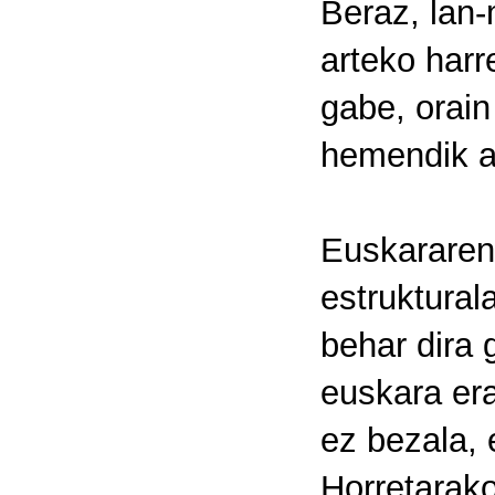
Beraz, lan
arteko harr
gabe, orain
hemendik ai
Euskararen 
estruktural
behar dira g
euskara era
ez bezala, 
Horretarako