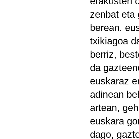
erakusten d
zenbat eta 
berean, eus
txikiagoa d
berriz, bes
da gazteen
euskaraz er
adinean beh
artean, geh
euskara gor
dago, gazte