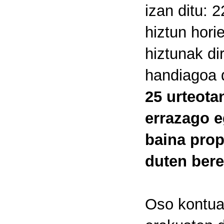
izan ditu: 
hiztun hori
hiztunak di
handiagoa d
25 urteota
errazago e
baina prop
duten bere
Oso kontua