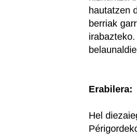
hautatzen d
berriak gar
irabazteko.
belaunaldie
Erabilera:
Hel diezaie
Périgordek