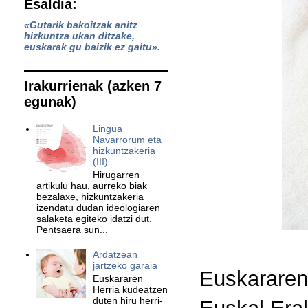
Esaldia:
«Gutarik bakoitzak anitz
hizkuntza ukan ditzake,
euskarak gu baizik ez gaitu».
Irakurrienak (azken 7
egunak)
Lingua
Navarrorum eta
hizkuntzakeria
(III)
Hirugarren
artikulu hau, aurreko biak
bezalaxe, hizkuntzakeria
izendatu dudan ideologiaren
salaketa egiteko idatzi dut.
Pentsaera sun...
Ardatzean
jartzeko garaia
Euskararen
Euskararen
Herria kudeatzen
duten hiru herri-