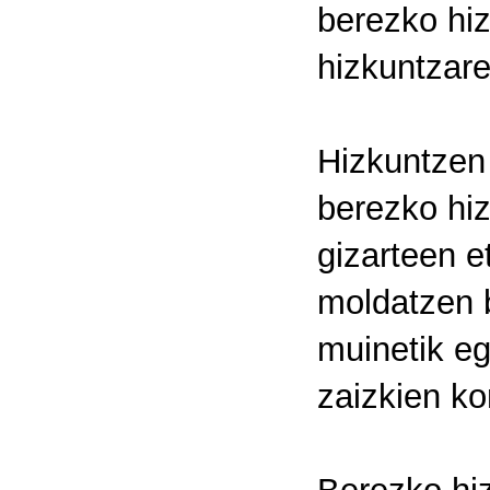
berezko hiz
hizkuntzare
Hizkuntzen 
berezko hiz
gizarteen 
moldatzen b
muinetik eg
zaizkien ko