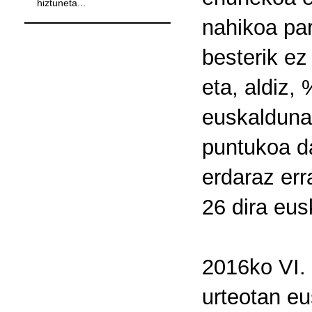
hiztuneta...
nahikoa par
besterik ez
eta, aldiz,
euskaldunak
puntukoa da
erdaraz err
26 dira eus
2016ko VI. 
urteotan eu