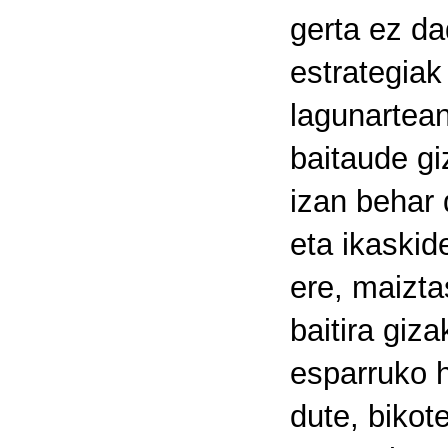
gerta ez d
estrategiak 
lagunartean
baitaude gi
izan behar 
eta ikaskid
ere, maizta
baitira giz
esparruko 
dute, bikot