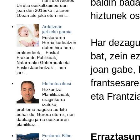
baldin bada
nahi diot Andres
Urrutia euskaltzainburuari
joan den 2015eko irailaren
hiztunek os
10ean ate joka etorri nin...
Ardatzean
jartzeko garaia
Euskararen
Har dezagu
Herria kudeatzen
duten hiru herri-
erakundeek —Euskal
bat, zein e
Erakunde Publikoak,
Nafarroako Gobernuak eta
joan gabe, 
Eusko Jaurlaritzak— non
jarr...
frantsesar
Elefantea ikusi
Hizkuntza
eta Frantzi
Planifikazioak,
eraginkorra
izateko,
problema nagusia aurkitu
behar du. Gurera etorriz, non
daukagu jarria euskararen
planifikaz...
Erraztasun
Euskarak Bilbo