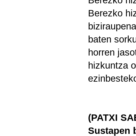
Berezko hiz
Berezko hi
biziraupena
baten sorku
horren jasot
hizkuntza o
ezinbesteko
(PATXI SAE
Sustapen b