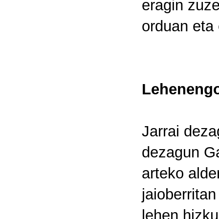
eragin zuze
orduan eta 
Lehenengo
Jarrai deza
dezagun Ga
arteko alde
jaioberrita
lehen hizku