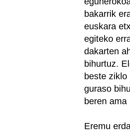
egunerokoan
bakarrik er
euskara etx
egiteko err
dakarten a
bihurtuz. E
beste ziklo
guraso bihu
beren ama h
Eremu erda