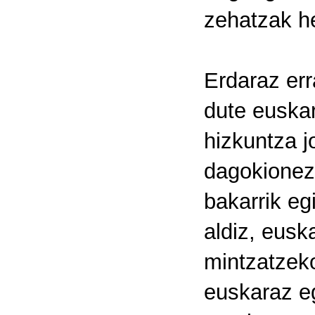
zehatzak h
Erdaraz er
dute euskar
hizkuntza j
dagokionez 
bakarrik eg
aldiz, eusk
mintzatzek
euskaraz eg