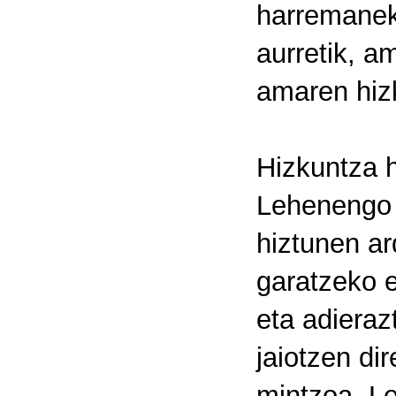
harremanek 
aurretik, 
amaren hiz
Hizkuntza h
Lehenengo 
hiztunen ar
garatzeko e
eta adiera
jaiotzen di
mintzoa. Le