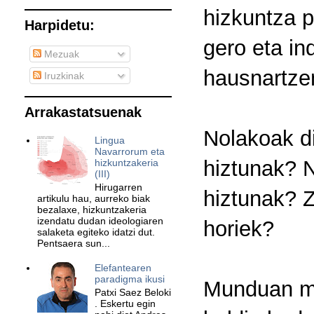
hizkuntza p
Harpidetu:
gero eta in
Mezuak
hausnartze
Iruzkinak
Arrakastatsuenak
Nolakoak di
Lingua
Navarrorum eta
hiztunak? N
hizkuntzakeria
(III)
Hirugarren
hiztunak? Z
artikulu hau, aurreko biak
bezalaxe, hizkuntzakeria
izendatu dudan ideologiaren
horiek?
salaketa egiteko idatzi dut.
Pentsaera sun...
Elefantearen
paradigma ikusi
Munduan min
Patxi Saez Beloki
. Eskertu egin