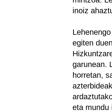
inoiz ahazt
Lehenengo 
egiten duen
Hizkuntzare
garunean. L
horretan, s
azterbideak
ardaztutako
eta mundu i