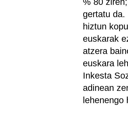
% 80 ziren;
gertatu da.
hiztun kopu
euskarak ez
atzera bai
euskara le
Inkesta Soz
adinean zen
lehenengo 