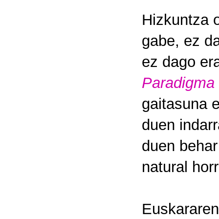
Hizkuntza or
gabe, ez da
ez dago era
Paradigma
gaitasuna e
duen indarr
duen behar 
natural hor
Euskararen 