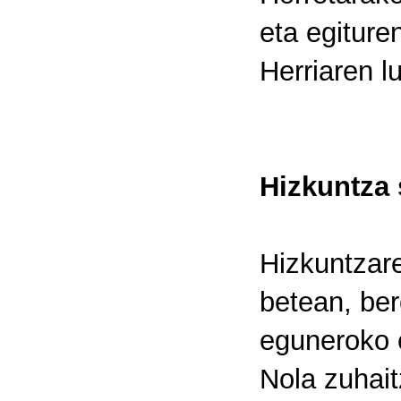
eta egiture
Herriaren l
Hizkuntza 
Hizkuntza
betean, be
eguneroko e
Nola zuhait