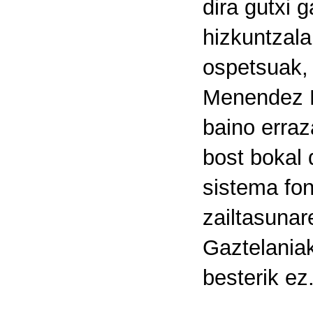
dira gutxi 
hizkuntzal
ospetsuak, 
Menendez P
baino erraz
bost bokal 
sistema fon
zailtasunar
Gaztelaniak 
besterik ez