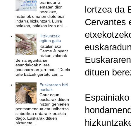
bizi-indarra
lortzea da 
ematen dion
bezalaxe,
hiztunek ematen diote bizi-
Cervantes e
indarra hizkuntzari. Lurra
nolakoa, halakoa izan ohi...
etxekotzeko
Hizkuntzak
egiten gaitu
euskaradun 
Kataluniako
Carme Junyent
hizkuntzalariak
Euskararen 
Berria egunkarian
esandakoak ni ere
hausnarrean jarri nau: “Duela
dituen bere
urte batzuk gertatu zen....
Euskararen bizi
puskak
Espainiako 
Gaur egun,
euskarak dituen
hiztun gehienen
hondamendi
pentsamendua eta unibertso
sinbolikoa erdaratik eraikita
dago. Euskarak dituen
hizkuntzake
hiztuneta...