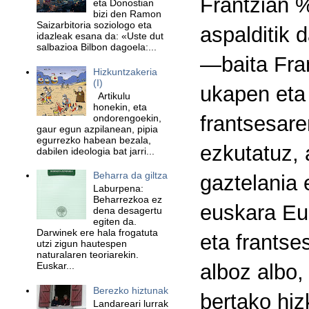
Frantzian %
eta Donostian
bizi den Ramon
Saizarbitoria soziologo eta
aspalditik 
idazleak esana da: «Uste dut
salbazioa Bilbon dagoela:...
—baita Fra
Hizkuntzakeria
(I)
ukapen eta 
Artikulu
honekin, eta
frantsesare
ondorengoekin,
gaur egun azpilanean, pipia
egurrezko habean bezala,
ezkutatuz, 
dabilen ideologia bat jarri...
Beharra da giltza
gaztelania 
Laburpena:
Beharrezkoa ez
euskara Eus
dena desagertu
egiten da.
Darwinek ere hala frogatuta
eta frantse
utzi zigun hautespen
naturalaren teoriarekin.
alboz albo,
Euskar...
Berezko hiztunak
bertako hiz
Landareari lurrak