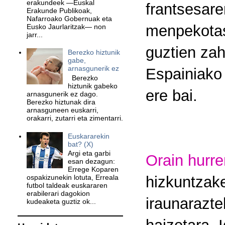
erakundeek —Euskal
frantsesare
Erakunde Publikoak,
Nafarroako Gobernuak eta
menpekotas
Eusko Jaurlaritzak— non
jarr...
guztien zah
Berezko hiztunik
gabe,
arnasgunerik ez
Espainiako 
Berezko
hiztunik gabeko
ere bai.
arnasgunerik ez dago.
Berezko hiztunak dira
arnasguneen euskarri,
orakarri, zutarri eta zimentarri.
Euskararekin
bat? (X)
Argi eta garbi
Orain hurr
esan dezagun:
Errege Koparen
hizkuntzake
ospakizunekin lotuta, Erreala
futbol taldeak euskararen
erabilerari dagokion
iraunarazte
kudeaketa guztiz ok...