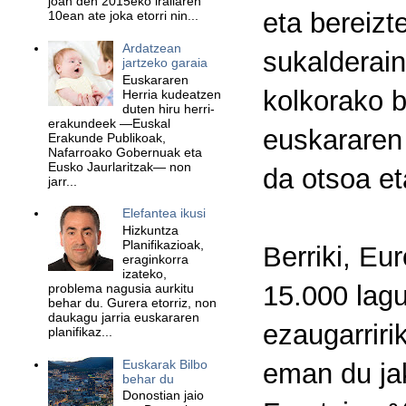
joan den 2015eko irailaren
eta bereizt
10ean ate joka etorri nin...
Ardatzean
sukalderain
jartzeko garaia
Euskararen
kolkorako b
Herria kudeatzen
duten hiru herri-
erakundeek —Euskal
euskararen 
Erakunde Publikoak,
Nafarroako Gobernuak eta
Eusko Jaurlaritzak— non
da otsoa et
jarr...
Elefantea ikusi
Hizkuntza
Planifikazioak,
Berriki, Eu
eraginkorra
izateko,
15.000 lag
problema nagusia aurkitu
behar du. Gurera etorriz, non
daukagu jarria euskararen
ezaugarriri
planifikaz...
Euskarak Bilbo
eman du jak
behar du
Donostian jaio