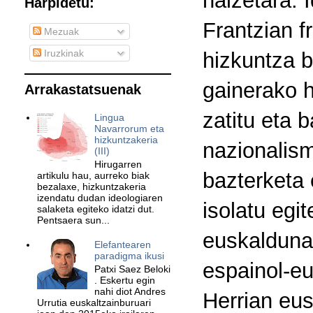
haizetara. 
Harpidetu:
Frantzian f
Mezuak
Iruzkinak
hizkuntza b
gainerako h
Arrakastatsuenak
zatitu eta 
Lingua
Navarrorum eta
hizkuntzakeria
nazionalis
(III)
Hirugarren
bazterketa 
artikulu hau, aurreko biak
bezalaxe, hizkuntzakeria
izendatu dudan ideologiaren
isolatu egi
salaketa egiteko idatzi dut.
Pentsaera sun...
euskaldunak
Elefantearen
paradigma ikusi
espainol-eu
Patxi Saez Beloki
. Eskertu egin
nahi diot Andres
Herrian eus
Urrutia euskaltzainburuari