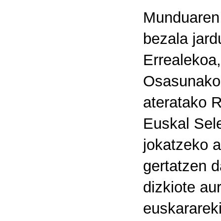
Munduaren z
bezala jard
Errealekoa,
Osasunakoa
ateratako R
Euskal Sel
jokatzeko a
gertatzen 
dizkiote au
euskararek