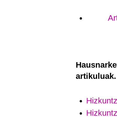
Ar
Hausnark
artikuluak.
Hizkuntz
Hizkuntz