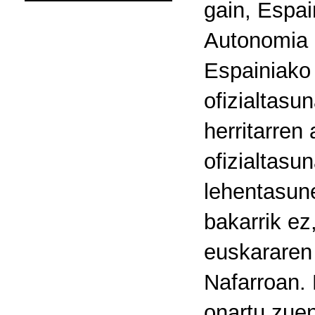
gain, Espai
Autonomia E
Espainiako 
ofizialtasu
herritarren
ofizialtasu
lehentasune
bakarrik ez
euskararen 
Nafarroan. 
onartu zuen