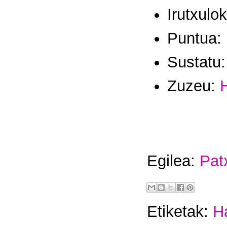
Irutxulo
Puntua:
Sustatu
Zuzeu:
H
Egilea:
Pat
Etiketak:
H