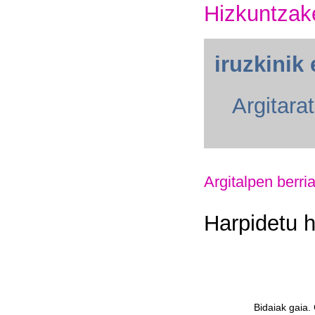
Hizkuntzak
iruzkinik 
Argitara
Argitalpen berri
Harpidetu 
Bidaiak gaia.