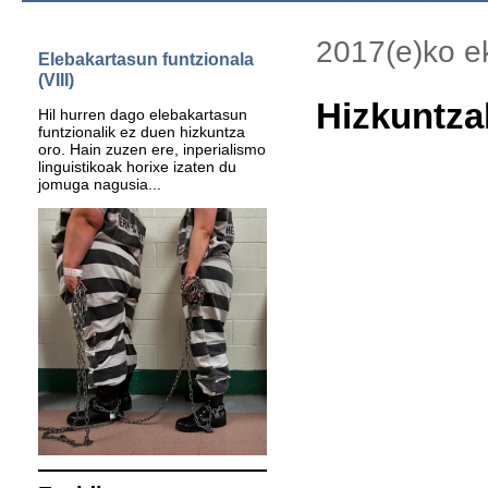
2017(e)ko ek
Elebakartasun funtzionala
(VIII)
Hizkuntzak
Hil hurren dago elebakartasun
funtzionalik ez duen hizkuntza
oro. Hain zuzen ere, inperialismo
linguistikoak horixe izaten du
jomuga nagusia...