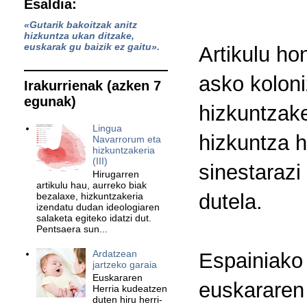
Esaldia:
«Gutarik bakoitzak anitz
hizkuntza ukan ditzake,
euskarak gu baizik ez gaitu».
Artikulu ho
asko koloni
Irakurrienak (azken 7
egunak)
hizkuntzake
Lingua
hizkuntza h
Navarrorum eta
hizkuntzakeria
(III)
sinestarazi
Hirugarren
artikulu hau, aurreko biak
dutela.
bezalaxe, hizkuntzakeria
izendatu dudan ideologiaren
salaketa egiteko idatzi dut.
Pentsaera sun...
Ardatzean
Espainiako
jartzeko garaia
Euskararen
euskararen 
Herria kudeatzen
duten hiru herri-