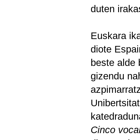
duten iraka
Euskara ika
diote Espai
beste alde 
gizendu nah
azpimarrat
Unibertsit
katedradu
Cinco voca