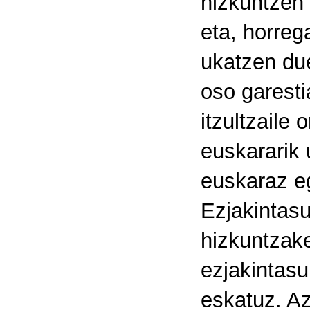
hizkuntzen 
eta, horreg
ukatzen due
oso garesti
itzultzaile
euskararik 
euskaraz eg
Ezjakintasu
hizkuntzake
ezjakintasu
eskatuz. Az