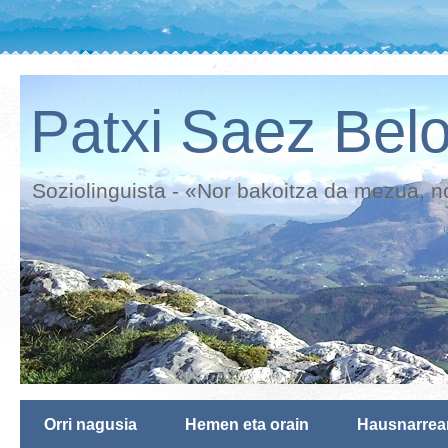
Patxi Saez Belo
Soziolinguista - «Nor bakoitza da mezua, n
Orri nagusia
Hemen eta orain
Hausnarrea