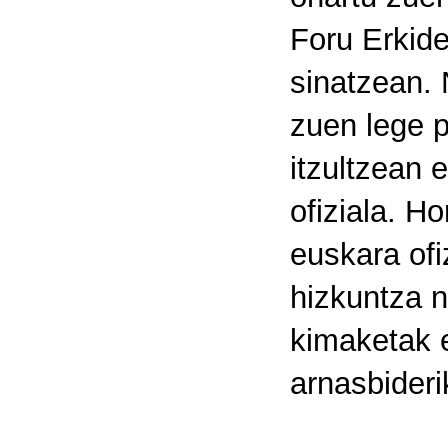
Foru Erkid
sinatzean. 
zuen lege 
itzultzean
ofiziala. H
euskara ofi
hizkuntza 
kimaketak e
arnasbideri