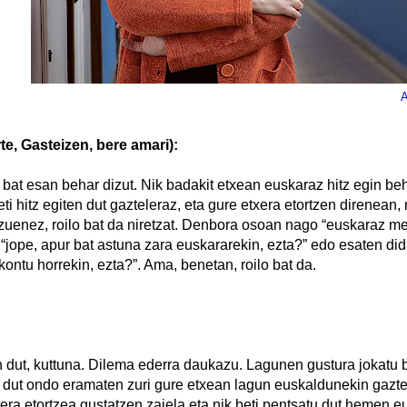
A
te, Gasteizen, bere amari):
at esan behar dizut. Nik badakit etxean euskaraz hitz egin beha
ti hitz egiten dut gazteleraz, eta gure etxera etortzen direnean
zuenez, roilo bat da niretzat. Denbora osoan nago “euskaraz m
“jope, apur bat astuna zara euskararekin, ezta?” edo esaten did
ontu horrekin, ezta?”. Ama, benetan, roilo bat da.
en dut, kuttuna. Dilema ederra daukazu. Lagunen gustura jokatu
z dut ondo eramaten zuri gure etxean lagun euskaldunekin gazte
tera etortzea gustatzen zaiela eta nik beti pentsatu dut hemen 