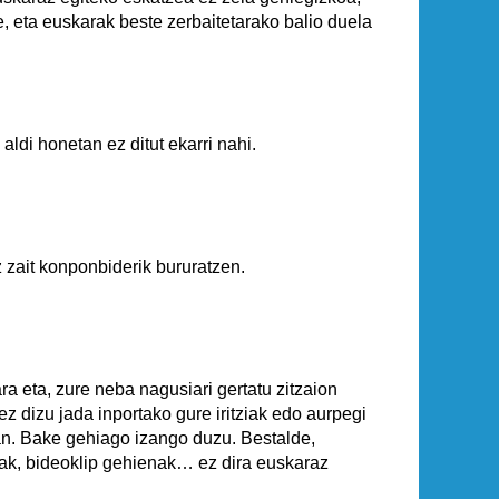
, eta euskarak beste zerbaitetarako balio duela
 aldi honetan ez ditut ekarri nahi.
z zait konponbiderik bururatzen.
ra eta, zure neba nagusiari gertatu zitzaion
ez dizu jada inportako gure iritziak edo aurpegi
an. Bake gehiago izango duzu. Bestalde,
ilak, bideoklip gehienak… ez dira euskaraz