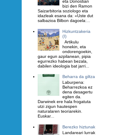
eta Donostian
bizi den Ramon
Saizarbitoria soziologo eta
idazleak esana da: «Uste dut
salbazioa Bilbon dagoela:...
Hizkuntzakeria
(I)
Artikulu
honekin, eta
ondorengoekin,
gaur egun azpilanean, pipia
egurrezko habean bezala,
dabilen ideologia bat jarri...
Beharra da giltza
Laburpena:
Beharrezkoa ez
dena desagertu
egiten da.
Darwinek ere hala frogatuta
utzi zigun hautespen
naturalaren teoriarekin.
Euskar...
Berezko hiztunak
Landareari lurrak