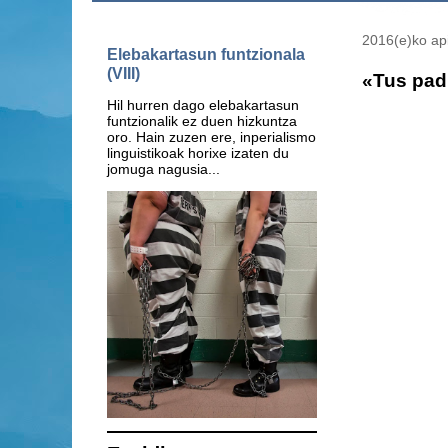
2016(e)ko api
Elebakartasun funtzionala
(VIII)
«Tus pad
Hil hurren dago elebakartasun
funtzionalik ez duen hizkuntza
oro. Hain zuzen ere, inperialismo
linguistikoak horixe izaten du
jomuga nagusia...