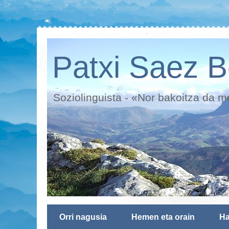
Patxi Saez B
Soziolinguista - «Nor bakoitza da 
Orri nagusia
Hemen eta orain
Ha