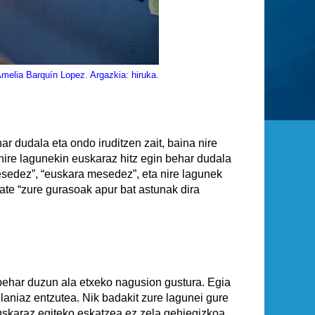
melia Barquín Lopez. Argazkia: hiruka.
r dudala eta ondo iruditzen zait, baina nire
, nire lagunekin euskaraz hitz egin behar dudala
esedez”, “euskara mesedez”, eta nire lagunek
ate “zure gurasoak apur bat astunak dira
 behar duzun ala etxeko nagusion gustura. Egia
laniaz entzutea. Nik badakit zure lagunei gure
euskaraz egiteko eskatzea ez zela gehiegizkoa,