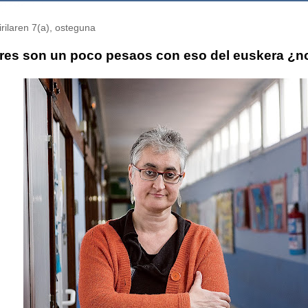
rilaren 7(a), osteguna
res son un poco pesaos con eso del euskera ¿n