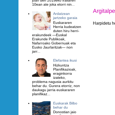
joan den 2015eko irailaren
10ean ate joka etorri nin...
Argitalp
Ardatzean
jartzeko garaia
Euskararen
Harpidetu h
Herria kudeatzen
duten hiru herri-
erakundeek —Euskal
Erakunde Publikoak,
Nafarroako Gobernuak eta
Eusko Jaurlaritzak— non
jarr...
Elefantea ikusi
Hizkuntza
Planifikazioak,
eraginkorra
izateko,
problema nagusia aurkitu
behar du. Gurera etorriz, non
daukagu jarria euskararen
planifikaz...
Euskarak Bilbo
behar du
Donostian jaio