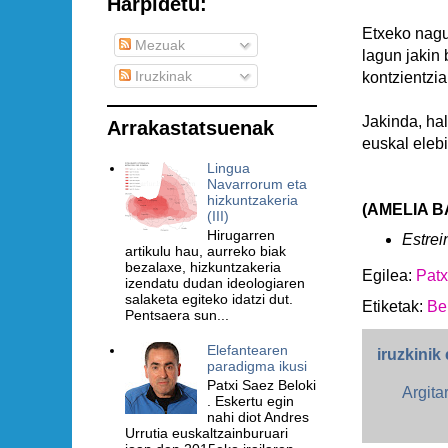
Harpidetu:
Etxeko nagu
Mezuak
lagun jakin 
Iruzkinak
kontzientzi
Jakinda, hal
Arrakastatsuenak
euskal elebi
Lingua
Navarrorum eta
hizkuntzakeria
(AMELIA BA
(III)
Hirugarren
Estrei
artikulu hau, aurreko biak
bezalaxe, hizkuntzakeria
Egilea:
Patx
izendatu dudan ideologiaren
salaketa egiteko idatzi dut.
Etiketak:
Be
Pentsaera sun...
Elefantearen
iruzkinik 
paradigma ikusi
Patxi Saez Beloki
Argita
. Eskertu egin
nahi diot Andres
Urrutia euskaltzainburuari