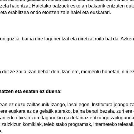
zela haientzat. Haietako batzuek eskolan bakarrik entzuten dute
eta erabiltzea ondo etortzen zaie haiei eta euskarari.
un guztia, baina nire lagunentzat eta niretzat roilo bat da. Azken
n dut ze zaila izan behar den. Izan ere, momentu honetan, niri e
atzen eta esaten ez duena:
ean ez duzu zailtasunik izango, lasai egon. Institutura joango za
ere euskara ez da gelatik aterako, baina berari bezala, zuri ere 
lean edo etxean zure lagunekin gaztelaniaz entzungo zaitugune
 zaizkizun komikiak, telebistako programak, interneteko telesa
k.