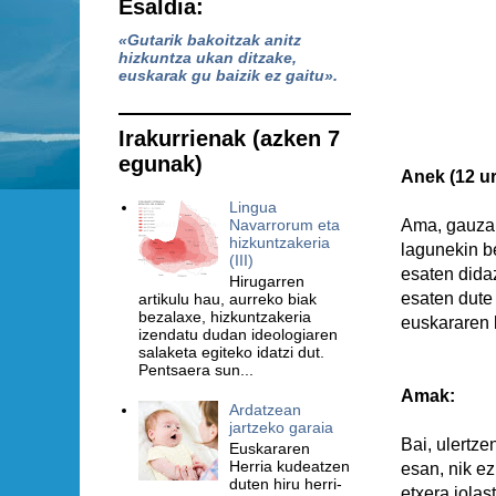
Esaldia:
«Gutarik bakoitzak anitz
hizkuntza ukan ditzake,
euskarak gu baizik ez gaitu».
Irakurrienak (azken 7
egunak)
Anek (12 ur
Lingua
Ama, gauza b
Navarrorum eta
hizkuntzakeria
lagunekin be
(III)
esaten dida
Hirugarren
esaten dute 
artikulu hau, aurreko biak
bezalaxe, hizkuntzakeria
euskararen k
izendatu dudan ideologiaren
salaketa egiteko idatzi dut.
Pentsaera sun...
Amak:
Ardatzean
jartzeko garaia
Bai, ulertz
Euskararen
Herria kudeatzen
esan, nik e
duten hiru herri-
etxera jolas