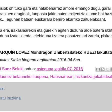
siok ohituko gara eta halabeharrez amore emango dugu, garai h
batzuen eraginak, lanpostu jakin baten exijentziak, ume bat haz
ak… egunen batean euskarara berriro ekarriko zaituelakoan).
a ere, irakaslearekin eta gurekin egiten duzuna alde batera utz
duna izatetik erdal elebiduna izatera pasatzen ari zarela, pixka
RQUÍN LOPEZ Mondragon Unibertsitateko HUEZI fakultatek
nakoz Kinka blogean argitaratua 2016-04-6an.
i Saez Beloki
ordua:
osteguna, apirila 07, 2016
launez belauneko iraupena
,
Hausnarrean
,
hizkuntza-jokabidea
ez:
ratu iruzkina