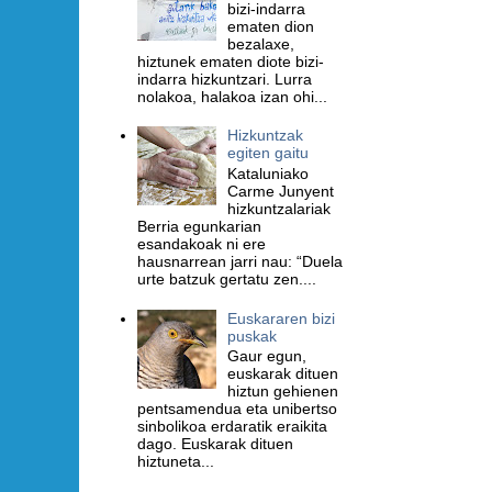
bizi-indarra
ematen dion
bezalaxe,
hiztunek ematen diote bizi-
indarra hizkuntzari. Lurra
nolakoa, halakoa izan ohi...
Hizkuntzak
egiten gaitu
Kataluniako
Carme Junyent
hizkuntzalariak
Berria egunkarian
esandakoak ni ere
hausnarrean jarri nau: “Duela
urte batzuk gertatu zen....
Euskararen bizi
puskak
Gaur egun,
euskarak dituen
hiztun gehienen
pentsamendua eta unibertso
sinbolikoa erdaratik eraikita
dago. Euskarak dituen
hiztuneta...