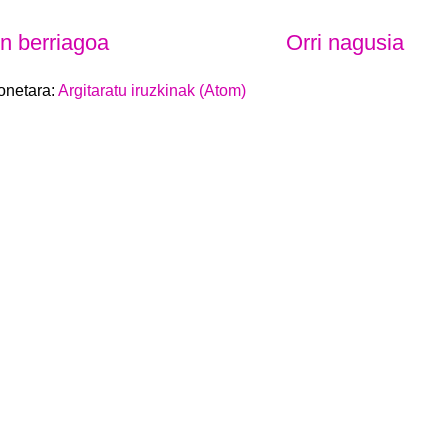
en berriagoa
Orri nagusia
onetara:
Argitaratu iruzkinak (Atom)