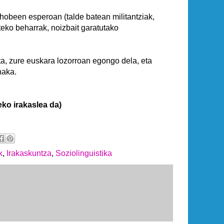
obeen esperoan (talde batean militantziak,
teko beharrak, noizbait garatutako
ita, zure euskara lozorroan egongo dela, eta
naka.
o irakaslea da)
k
,
Irakaskuntza
,
Soziolinguistika