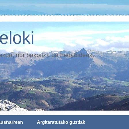
eloki
mezua, nor bakoitza da hedabidea».
usnarrean
Argitaratutako guztiak