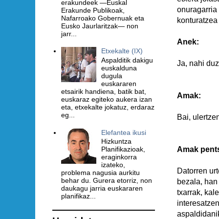
erakundeek —Euskal
onuragarria 
Erakunde Publikoak,
Nafarroako Gobernuak eta
konturatzea 
Eusko Jaurlaritzak— non
jarr...
Anek:
Etxekalte (IX)
Aspalditik dakigu
Ja, nahi duz
euskalduna
dugula
euskararen
etsairik handiena, batik bat,
Amak:
euskaraz egiteko aukera izan
eta, etxekalte jokatuz, erdaraz
eg...
Bai, ulertze
Elefantea ikusi
Hizkuntza
Amak pents
Planifikazioak,
eraginkorra
izateko,
Datorren urt
problema nagusia aurkitu
behar du. Gurera etorriz, non
bezala, han 
daukagu jarria euskararen
txarrak, ka
planifikaz...
interesatzen
aspaldidani