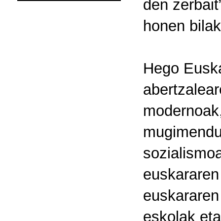
den zerbait
honen bilak
Hego Euska
abertzalear
modernoak,
mugimenduar
sozialismoa
euskararen 
euskararen 
eskolak eta