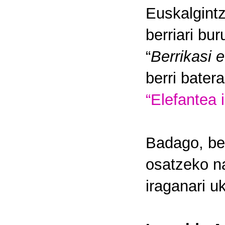
Euskalgintz
berriari b
“
Berrikasi e
berri bater
“Elefantea i
Badago, 
osatzeko na
iraganari u