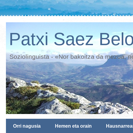
Patxi Saez Belo
Soziolinguista - «Nor bakoitza da mezua, n
Orri nagusia
Hemen eta orain
Hausnarrea