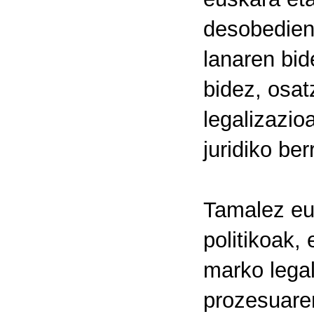
desobedient
lanaren bid
bidez, osat
legalizazio
juridiko ber
Tamalez eus
politikoak,
marko legal
prozesuaren