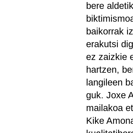
bere aldeti
biktimismoa
baikorrak i
erakutsi di
ez zaizkie 
hartzen, be
langileen b
guk. Joxe A
mailakoa et
Kike Amona