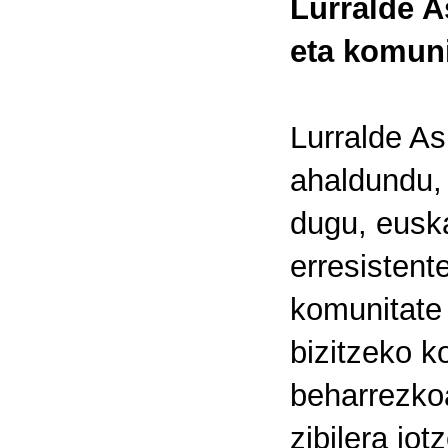
Lurralde 
eta komuni
Lurralde A
ahaldundu, 
dugu, euska
erresistent
komunitate 
bizitzeko 
beharrezko
zibilera jo