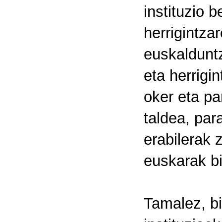
instituzio 
herrigintza
euskalduntz
eta herrigi
oker eta pa
taldea, par
erabilerak 
euskarak bi
Tamalez, b