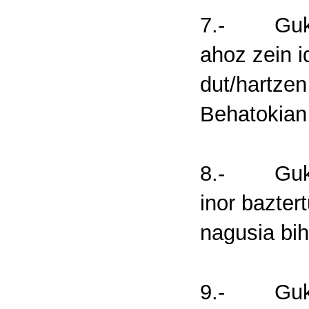
7.- Guk/Ni
ahoz zein 
dut/hartze
Behatokian 
8.- Guk/Ni
inor bazter
nagusia bi
9.- Guk/Ni