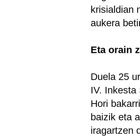
krisialdian
aukera beti
Eta orain 
Duela 25 ur
IV. Inkesta 
Hori bakarr
baizik eta 
iragartzen