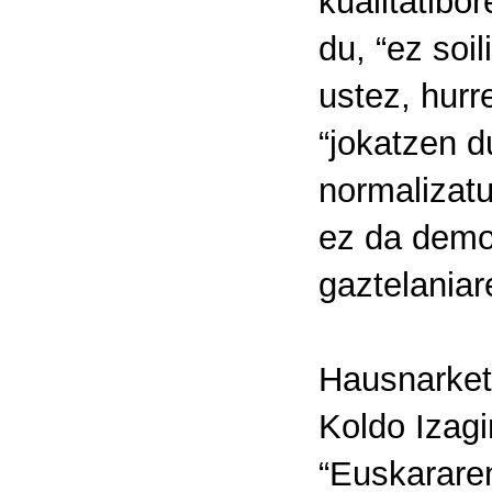
kualitatibo
du, “ez soil
ustez, hurr
“jokatzen d
normalizatu
ez da demo
gaztelaniar
Hausnarketa
Koldo Izagi
“Euskararen