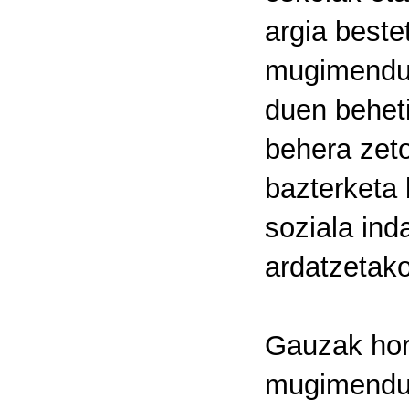
argia beste
mugimendu s
duen beheti
behera zeto
bazterketa 
soziala ind
ardatzetako
Gauzak horr
mugimendua