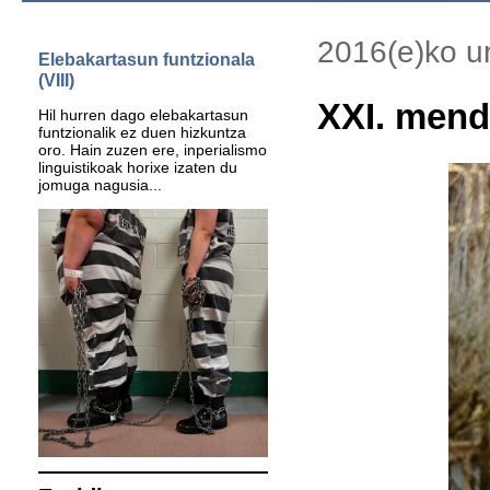
2016(e)ko ur
Elebakartasun funtzionala
(VIII)
XXI. mend
Hil hurren dago elebakartasun
funtzionalik ez duen hizkuntza
oro. Hain zuzen ere, inperialismo
linguistikoak horixe izaten du
jomuga nagusia...