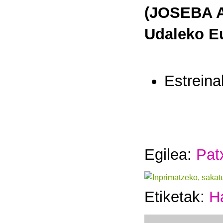
(JOSEBA A
Udaleko Eu
Estreina
Egilea:
Pat
Etiketak:
H