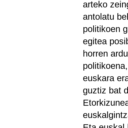
arteko zei
antolatu be
politikoen 
egitea posi
horren ardu
politikoena
euskara era
guztiz bat 
Etorkizune
euskalgintz
Eta euskal