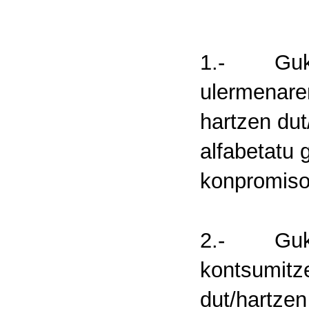
1.- Guk/Ni
ulermenare
hartzen dut
alfabetatu 
konpromiso
2.- Guk/Ni
kontsumitz
dut/hartzen