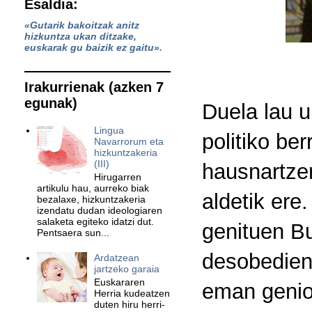
Esaldia:
«Gutarik bakoitzak anitz
hizkuntza ukan ditzake,
euskarak gu baizik ez gaitu».
Irakurrienak (azken 7
egunak)
Duela lau u
Lingua
politiko be
Navarrorum eta
hizkuntzakeria
(III)
hausnartzen
Hirugarren
artikulu hau, aurreko biak
aldetik ere
bezalaxe, hizkuntzakeria
izendatu dudan ideologiaren
salaketa egiteko idatzi dut.
genituen Bu
Pentsaera sun...
desobedien
Ardatzean
jartzeko garaia
Euskararen
eman genion
Herria kudeatzen
duten hiru herri-