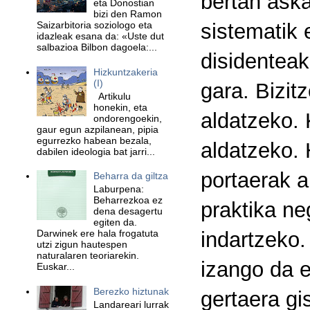
bertan ask
eta Donostian
bizi den Ramon
sistematik 
Saizarbitoria soziologo eta
idazleak esana da: «Uste dut
salbazioa Bilbon dagoela:...
disidenteak
Hizkuntzakeria
(I)
gara. Bizit
Artikulu
honekin, eta
aldatzeko. 
ondorengoekin,
gaur egun azpilanean, pipia
egurrezko habean bezala,
aldatzeko. 
dabilen ideologia bat jarri...
portaerak 
Beharra da giltza
Laburpena:
Beharrezkoa ez
praktika ne
dena desagertu
egiten da.
indartzeko
Darwinek ere hala frogatuta
utzi zigun hautespen
naturalaren teoriarekin.
izango da e
Euskar...
Berezko hiztunak
gertaera gis
Landareari lurrak