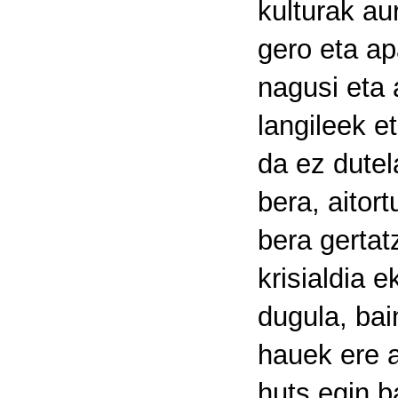
kulturak au
gero eta ap
nagusi eta 
langileek e
da ez dutel
bera, aitor
bera gertat
krisialdia e
dugula, bai
hauek ere a
huts egin b