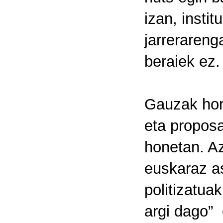
izan, insti
jarrerareng
beraiek ez.
Gauzak horr
eta proposa
honetan. Az
euskaraz as
politizatuak
argi dago”