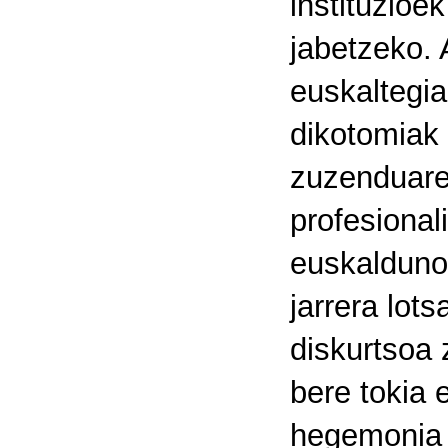
instituzioe
jabetzeko. 
euskaltegi
dikotomiak s
zuzenduaren
profesional
euskaldunon
jarrera lots
diskurtsoa 
bere tokia e
hegemonia 