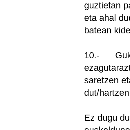
guztietan p
eta ahal du
batean kide
10.- Guk/
ezagutaraz
saretzen e
dut/hartzen
Ez dugu du