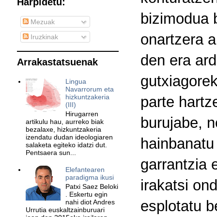
Harpidetu:
bizimodua b
Mezuak
onartzera a
Iruzkinak
den era ard
Arrakastatsuenak
gutxiagorek
Lingua
Navarrorum eta
hizkuntzakeria
parte hartz
(III)
Hirugarren
burujabe, n
artikulu hau, aurreko biak
bezalaxe, hizkuntzakeria
izendatu dudan ideologiaren
hainbanatu
salaketa egiteko idatzi dut.
Pentsaera sun...
garrantzia e
Elefantearen
paradigma ikusi
irakatsi on
Patxi Saez Beloki
. Eskertu egin
esplotatu b
nahi diot Andres
Urrutia euskaltzainburuari