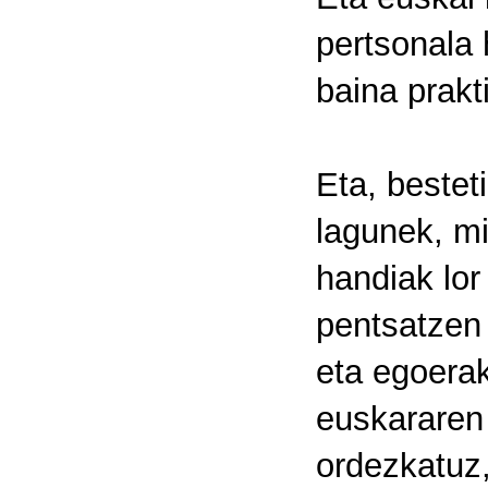
pertsonala 
baina prakt
Eta, bestet
lagunek, mi
handiak lor
pentsatzen
eta egoerak
euskararen
ordezkatuz