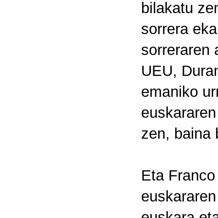
bilakatu ze
sorrera ek
sorreraren
UEU, Duran
emaniko urr
euskararen
zen, baina 
Eta Franco 
euskararen
euskara et