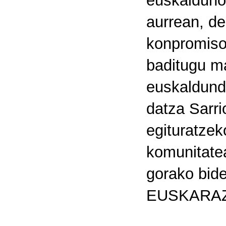
euskaldunok
aurrean, d
konpromiso 
baditugu ma
euskaldund
datza Sarr
egituratzek
komunitate
gorako bid
EUSKARAZ