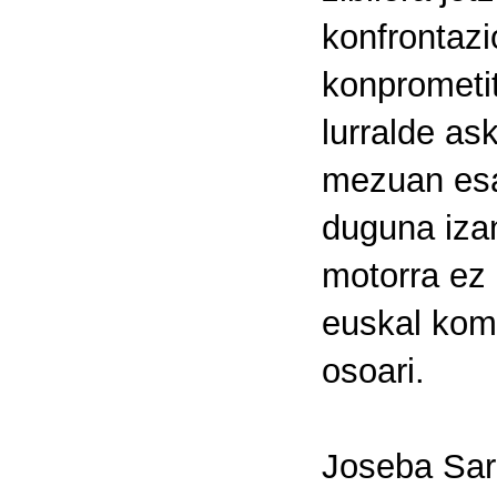
konfrontazi
konprometit
lurralde as
mezuan esa
duguna iza
motorra ez 
euskal komu
osoari.
Joseba Sarr