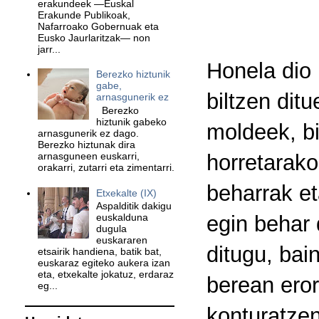
erakundeek —Euskal
Erakunde Publikoak,
Nafarroako Gobernuak eta
Eusko Jaurlaritzak— non
jarr...
Honela dio 
Berezko hiztunik
gabe,
biltzen dit
arnasgunerik ez
Berezko
hiztunik gabeko
moldeek, bi
arnasgunerik ez dago.
Berezko hiztunak dira
horretarako
arnasguneen euskarri,
orakarri, zutarri eta zimentarri.
beharrak et
Etxekalte (IX)
Aspalditik dakigu
egin behar 
euskalduna
dugula
euskararen
ditugu, bai
etsairik handiena, batik bat,
euskaraz egiteko aukera izan
eta, etxekalte jokatuz, erdaraz
berean eror
eg...
konturatze