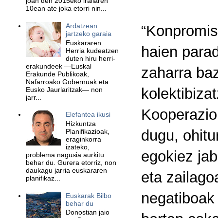
joan den 2015eko irailaren
10ean ate joka etorri nin...
Ardatzean
“Konpromiso
jartzeko garaia
Euskararen
haien para
Herria kudeatzen
duten hiru herri-
erakundeek —Euskal
zaharra baz
Erakunde Publikoak,
Nafarroako Gobernuak eta
kolektibiza
Eusko Jaurlaritzak— non
jarr...
Kooperazior
Elefantea ikusi
Hizkuntza
dugu, ohitu
Planifikazioak,
eraginkorra
izateko,
egokiez jab
problema nagusia aurkitu
behar du. Gurera etorriz, non
daukagu jarria euskararen
eta zailago
planifikaz...
negatiboak 
Euskarak Bilbo
behar du
Donostian jaio