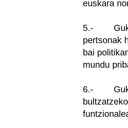
euskara no
5.- Guk/Ni
pertsonak 
bai politik
mundu prib
6.- Guk/Ni
bultzatzek
funtzionale