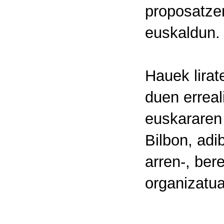
proposatze
euskaldun.
Hauek lirat
duen erreal
euskararen
Bilbon, adi
arren-, ber
organizatu