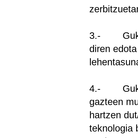
zerbitzuetan
3.- Guk/Ni
diren edota
lehentasun
4.- Guk/Ni
gazteen mu
hartzen dut
teknologia 