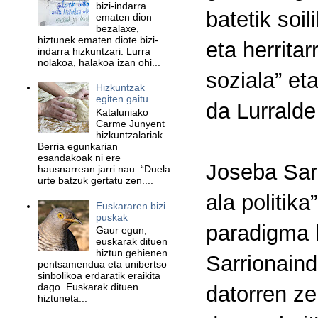
bizi-indarra
batetik soi
ematen dion
bezalaxe,
hiztunek ematen diote bizi-
eta herritar
indarra hizkuntzari. Lurra
nolakoa, halakoa izan ohi...
soziala” et
Hizkuntzak
egiten gaitu
da Lurralde
Kataluniako
Carme Junyent
hizkuntzalariak
Berria egunkarian
esandakoak ni ere
Joseba Sarr
hausnarrean jarri nau: “Duela
urte batzuk gertatu zen....
ala politik
Euskararen bizi
puskak
paradigma 
Gaur egun,
euskarak dituen
hiztun gehienen
Sarrionaind
pentsamendua eta unibertso
sinbolikoa erdaratik eraikita
dago. Euskarak dituen
datorren ze
hiztuneta...